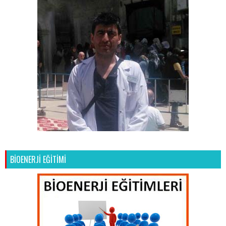
BİOENERJİ EĞİTİMİ