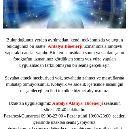
Bulunduğunuz yerden ayrılmadan, kendi mekânınızda ve uygun
bulduğunuz bir saatte
Antalya Bioenerji
uzmanımızla randevu
yaparak seanslar yapılır. Bir kere tanıştıktan sonra ya da danışanın
fotoğrafını uzmanımız gördükten sonra yüz yüze yapılan
uygulamadan farklı olmayan bir seans gerçekleşir.
Seyahat etmek mecburiyeti yok, seyahatin zahmet ve masraflarına
muhatap olmuyorsunuz. Kolaylık ve sadelik içerisinde insanlığın
ulaşabileceği en ileri teknikle hizmet alıyorsunuz.
Uzaktan uyguladığımız
Antalya Alanya Bioenerji
seansının
süresi 20-40 dakikadır.
Pazartesi-Cumartesi 09:00-23:00 - Pazar günü 10:00-23:00 saatleri
içerisinde uzaktan seans yapıyoruz.
Seanslarımızda sonsuz değerde olan muhteşem kozmik enerjiyi