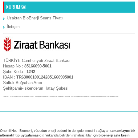
KURUMSAL
Uzaktan BioEnerji Seans Fiyatı
İletişim
TÜRKİYE Cumhuriyeti Ziraat Bankası
Hesap No :
85166090-5001
Şube Kodu :
1242
IBAN :
TR630001001242851660905001
Saltuk Buğrahan Arıcı -
Şehitpamir-İskenderun Hatay Şubesi
bioenerji, bioenerji konya, biyoenerji uzmanı, enerji şifa, biyoenerji nasıl yapılır, bioenerji hastalık, biyoenerji tedavi, biyoenerji eğitimi, bioenerji seansı, biyoenerji nedir
Önemli Not : Bioenerji, vücudun enerji bedeninin dengelenmesini sağlayan
tamamlayıcı bir
alternatif tıp uygulamasıdır.
Yukarıda belirtilen rahatsızlıklar için
bioenerji asla kesin