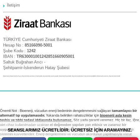
İletişim
TÜRKİYE Cumhuriyeti Ziraat Bankası
Hesap No :
85166090-5001
Şube Kodu :
1242
IBAN :
TR630001001242851660905001
Saltuk Buğrahan Arıcı -
Şehitpamir-İskenderun Hatay Şubesi
bioenerji, bioenerji konya, biyoenerji uzmanı, enerji şifa, biyoenerji nasıl yapılır, bioenerji hastalık, biyoenerji tedavi, biyoenerji eğitimi, bioenerji seansı, biyoenerji nedir
Önemli Not : Bioenerji, vücudun enerji bedeninin dengelenmesini sağlayan
tamamlayıcı bir
alternatif tıp uygulamasıdır.
Yukarıda belirtilen rahatsızlıklar için
bioenerji asla kesin
teşhis ve tıbbi tedavi iddiasında bulunamaz.
Söz yada garanti veremez. Hiç bir ilaç, iğne,
alet cihaz kullanılmadan uzaktan
el değmeden yapılan yan etkisiz ve zararsız bir
SEANSLARIMIZ ÜCRETLİDİR. ÜCRETSİZ İÇİN ARAMAYINIZ.
uygulamadır.
Bioenerji seansı vücudun sistem bozukluklarını ortadan kaldırır. Bağışıklık
sistemini kuvvetlendirir. Enerji dengelenmesi ve vücudun akordunun yapılmasıyla vücut
sağlıklı sistemini yeniden kurar. Tıbbi tedavi ve kontrollerinizi takip etmek sizin