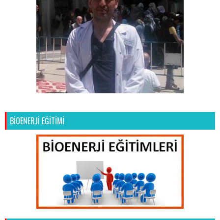
BİOENERJİ EĞİTİMİ