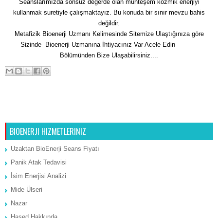
Seanslarımızda sonsuz değerde olan muhteşem kozmik enerjiyi
kullanmak suretiyle çalışmaktayız. Bu konuda bir sınır mevzu bahis
değildir.
Metafizik Bioenerji Uzmanı Kelimesinde Sitemize Ulaştığınıza göre
Sizinde Bioenerji Uzmanına İhtiyacınız Var Acele Edin
İletişim
Bölümünden Bize Ulaşabilirsiniz....
Sonraki Kayıt
Ana Sayfa
Önceki Kayıt
BIOENERJI HIZMETLERINIZ
Uzaktan BioEnerji Seans Fiyatı
Panik Atak Tedavisi
İsim Enerjisi Analizi
Mide Ülseri
Nazar
Hased Hakkında