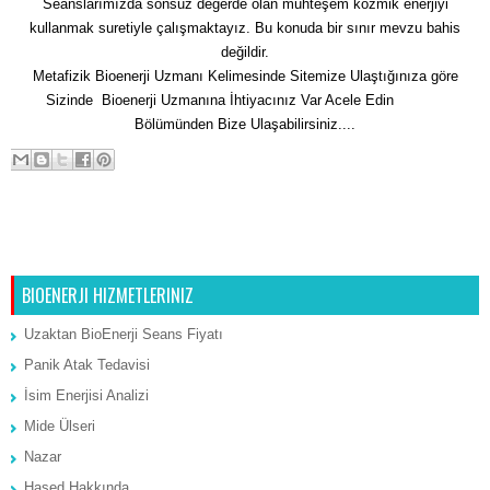
Seanslarımızda sonsuz değerde olan muhteşem kozmik enerjiyi
kullanmak suretiyle çalışmaktayız. Bu konuda bir sınır mevzu bahis
değildir.
Metafizik Bioenerji Uzmanı Kelimesinde Sitemize Ulaştığınıza göre
Sizinde Bioenerji Uzmanına İhtiyacınız Var Acele Edin
İletişim
Bölümünden Bize Ulaşabilirsiniz....
Sonraki Kayıt
Ana Sayfa
Önceki Kayıt
BIOENERJI HIZMETLERINIZ
Uzaktan BioEnerji Seans Fiyatı
Panik Atak Tedavisi
İsim Enerjisi Analizi
Mide Ülseri
Nazar
Hased Hakkında