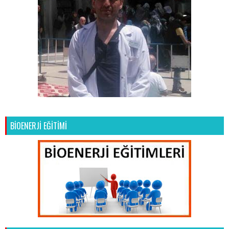
BİOENERJİ EĞİTİMİ