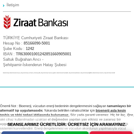
İletişim
TÜRKİYE Cumhuriyeti Ziraat Bankası
Hesap No :
85166090-5001
Şube Kodu :
1242
IBAN :
TR630001001242851660905001
Saltuk Buğrahan Arıcı -
Şehitpamir-İskenderun Hatay Şubesi
bioenerji, bioenerji konya, biyoenerji uzmanı, enerji şifa, biyoenerji nasıl yapılır, bioenerji hastalık, biyoenerji tedavi, biyoenerji eğitimi, bioenerji seansı, biyoenerji nedir
Önemli Not : Bioenerji, vücudun enerji bedeninin dengelenmesini sağlayan
tamamlayıcı bir
alternatif tıp uygulamasıdır.
Yukarıda belirtilen rahatsızlıklar için
bioenerji asla kesin
teşhis ve tıbbi tedavi iddiasında bulunamaz.
Söz yada garanti veremez. Hiç bir ilaç, iğne,
alet cihaz kullanılmadan uzaktan
el değmeden yapılan yan etkisiz ve zararsız bir
SEANSLARIMIZ ÜCRETLİDİR. ÜCRETSİZ İÇİN ARAMAYINIZ.
uygulamadır.
Bioenerji seansı vücudun sistem bozukluklarını ortadan kaldırır. Bağışıklık
sistemini kuvvetlendirir. Enerji dengelenmesi ve vücudun akordunun yapılmasıyla vücut
sağlıklı sistemini yeniden kurar. Tıbbi tedavi ve kontrollerinizi takip etmek sizin