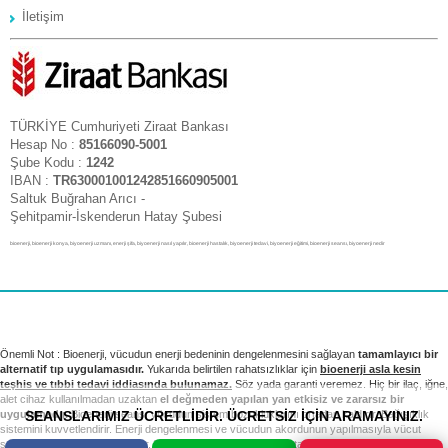
İletişim
TÜRKİYE Cumhuriyeti Ziraat Bankası
Hesap No :
85166090-5001
Şube Kodu :
1242
IBAN :
TR630001001242851660905001
Saltuk Buğrahan Arıcı -
Şehitpamir-İskenderun Hatay Şubesi
bioenerji, bioenerji konya, biyoenerji uzmanı, enerji şifa, biyoenerji nasıl yapılır, bioenerji hastalık, biyoenerji tedavi, biyoenerji eğitimi, bioenerji seansı, biyoenerji nedir
Önemli Not : Bioenerji, vücudun enerji bedeninin dengelenmesini sağlayan
tamamlayıcı bir
alternatif tıp uygulamasıdır.
Yukarıda belirtilen rahatsızlıklar için
bioenerji asla kesin
teşhis ve tıbbi tedavi iddiasında bulunamaz.
Söz yada garanti veremez. Hiç bir ilaç, iğne,
alet cihaz kullanılmadan uzaktan
el değmeden yapılan yan etkisiz ve zararsız bir
SEANSLARIMIZ ÜCRETLİDİR. ÜCRETSİZ İÇİN ARAMAYINIZ.
uygulamadır.
Bioenerji seansı vücudun sistem bozukluklarını ortadan kaldırır. Bağışıklık
sistemini kuvvetlendirir. Enerji dengelenmesi ve vücudun akordunun yapılmasıyla vücut
sağlıklı sistemini yeniden kurar. Tıbbi tedavi ve kontrollerinizi takip etmek sizin