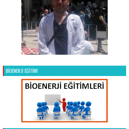
BİOENERJİ EĞİTİMİ