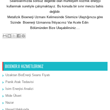
Seanslarımızda sonsuz değerde olan muhteşem kozmik enerjiyi
kullanmak suretiyle çalışmaktayız. Bu konuda bir sınır mevzu bahis
değildir.
Metafizik Bioenerji Uzmanı Kelimesinde Sitemize Ulaştığınıza göre
Sizinde Bioenerji Uzmanına İhtiyacınız Var Acele Edin
İletişim
Bölümünden Bize Ulaşabilirsiniz....
Sonraki Kayıt
Ana Sayfa
Önceki Kayıt
BIOENERJI HIZMETLERINIZ
Uzaktan BioEnerji Seans Fiyatı
Panik Atak Tedavisi
İsim Enerjisi Analizi
Mide Ülseri
Nazar
Hased Hakkında