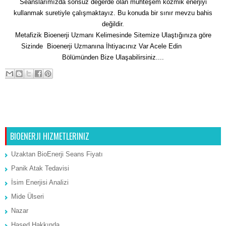
Seanslarımızda sonsuz değerde olan muhteşem kozmik enerjiyi
kullanmak suretiyle çalışmaktayız. Bu konuda bir sınır mevzu bahis
değildir.
Metafizik Bioenerji Uzmanı Kelimesinde Sitemize Ulaştığınıza göre
Sizinde Bioenerji Uzmanına İhtiyacınız Var Acele Edin
İletişim
Bölümünden Bize Ulaşabilirsiniz....
Sonraki Kayıt
Ana Sayfa
Önceki Kayıt
BIOENERJI HIZMETLERINIZ
Uzaktan BioEnerji Seans Fiyatı
Panik Atak Tedavisi
İsim Enerjisi Analizi
Mide Ülseri
Nazar
Hased Hakkında