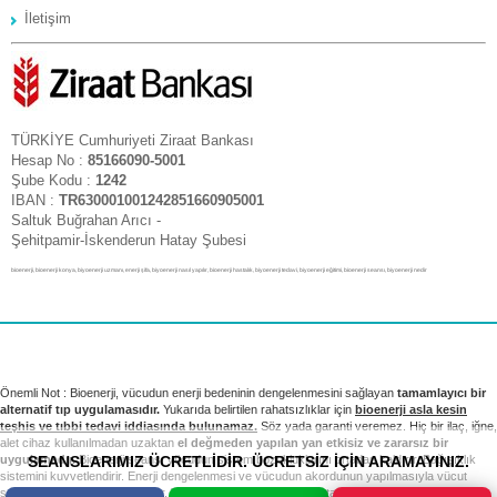
İletişim
TÜRKİYE Cumhuriyeti Ziraat Bankası
Hesap No :
85166090-5001
Şube Kodu :
1242
IBAN :
TR630001001242851660905001
Saltuk Buğrahan Arıcı -
Şehitpamir-İskenderun Hatay Şubesi
bioenerji, bioenerji konya, biyoenerji uzmanı, enerji şifa, biyoenerji nasıl yapılır, bioenerji hastalık, biyoenerji tedavi, biyoenerji eğitimi, bioenerji seansı, biyoenerji nedir
Önemli Not : Bioenerji, vücudun enerji bedeninin dengelenmesini sağlayan
tamamlayıcı bir
alternatif tıp uygulamasıdır.
Yukarıda belirtilen rahatsızlıklar için
bioenerji asla kesin
teşhis ve tıbbi tedavi iddiasında bulunamaz.
Söz yada garanti veremez. Hiç bir ilaç, iğne,
alet cihaz kullanılmadan uzaktan
el değmeden yapılan yan etkisiz ve zararsız bir
SEANSLARIMIZ ÜCRETLİDİR. ÜCRETSİZ İÇİN ARAMAYINIZ.
uygulamadır.
Bioenerji seansı vücudun sistem bozukluklarını ortadan kaldırır. Bağışıklık
sistemini kuvvetlendirir. Enerji dengelenmesi ve vücudun akordunun yapılmasıyla vücut
sağlıklı sistemini yeniden kurar. Tıbbi tedavi ve kontrollerinizi takip etmek sizin