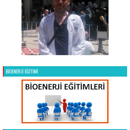
BİOENERJİ EĞİTİMİ