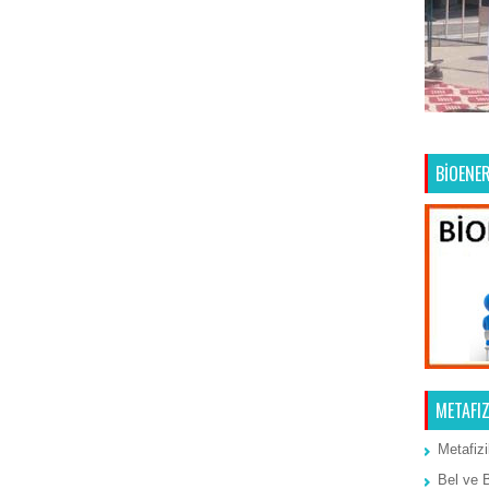
Ana Sayfa
Önceki Kayıt
BİOENER
METAFIZ
Metafizi
Bel ve 