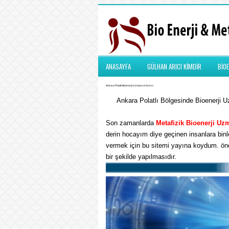
ANASAYFA
GÜLHAN ARICI KİMDİR
BİOE
Ankara Polatlı Bioenerji Uzmanı ve Kursu
Ankara Polatlı Bölgesinde Bioenerji Uz
Son zamanlarda
Metafizik
Bioenerji Uz
derin hocayım diye geçinen insanlara binle
vermek için bu sitemi yayına koydum. önem
bir şekilde yapılmasıdır.