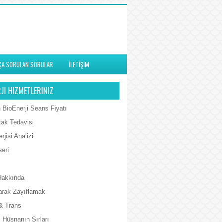
ÇA SORULAN SORULAR
İLETİŞİM
JI HIZMETLERINIZ
 BioEnerji Seans Fiyatı
tak Tedavisi
rjisi Analizi
seri
Hakkında
arak Zayıflamak
& Trans
 Hüsnanın Sırları