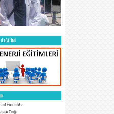
Jİ EĞİTİMİ
IK
ksel Hastalıklar
Boyun Fıtığı