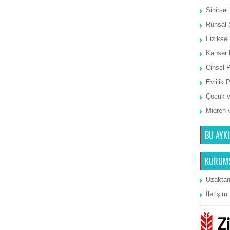
Sinirsel
Ruhsal 
Fiziksel
Kanser 
Cinsel 
Evlilik 
Çocuk v
Migren 
BU AYKI
KURUM
Uzaktan
İletişim