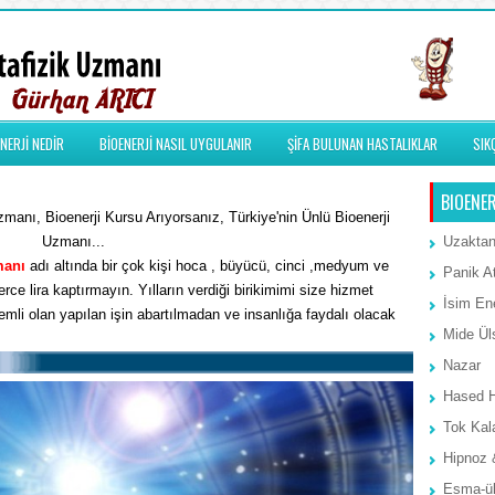
NERJİ NEDİR
BİOENERJİ NASIL UYGULANIR
ŞİFA BULUNAN HASTALIKLAR
SIK
BIOENER
manı, Bioenerji Kursu Arıyorsanız, Türkiye'nin Ünlü Bioenerji
Uzmanı...
Uzaktan
manı
adı altında bir çok kişi hoca , büyücü, cinci ,medyum ve
Panik A
rce lira kaptırmayın. Yılların verdiği birikimimi size hizmet
İsim Ene
li olan yapılan işin abartılmadan ve insanlığa faydalı olacak
Mide Ül
Nazar
Hased 
Tok Kal
Hipnoz 
Esma-ül