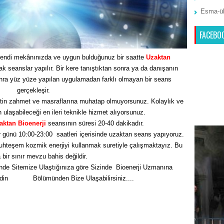
Esma-ül
FACEBO
endi mekânınızda ve uygun bulduğunuz bir saatte
Uzaktan
seanslar yapılır. Bir kere tanıştıktan sonra ya da danışanın
nra yüz yüze yapılan uygulamadan farklı olmayan bir seans
gerçekleşir.
tin zahmet ve masraflarına muhatap olmuyorsunuz. Kolaylık ve
n ulaşabileceği en ileri teknikle hizmet alıyorsunuz.
aktan Bioenerji
seansının süresi 20-40 dakikadır.
 günü 10:00-23:00 saatleri içerisinde uzaktan seans yapıyoruz.
hteşem kozmik enerjiyi kullanmak suretiyle çalışmaktayız. Bu
bir sınır mevzu bahis değildir.
nde Sitemize Ulaştığınıza göre Sizinde Bioenerji Uzmanına
Edin
İletişim
Bölümünden Bize Ulaşabilirsiniz....