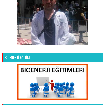
BİOENERJİ EĞİTİMİ