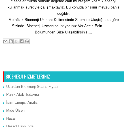
Seanslarımızda sonsuz değerde olan muhteşem kozmik enerjiyi
kullanmak suretiyle çalışmaktayız. Bu konuda bir sınır mevzu bahis
değildir.
Metafizik Bioenerji Uzmanı Kelimesinde Sitemize Ulaştığınıza göre
Sizinde Bioenerji Uzmanına İhtiyacınız Var Acele Edin
İletişim
Bölümünden Bize Ulaşabilirsiniz....
Sonraki Kayıt
Ana Sayfa
Önceki Kayıt
BIOENERJI HIZMETLERINIZ
Uzaktan BioEnerji Seans Fiyatı
Panik Atak Tedavisi
İsim Enerjisi Analizi
Mide Ülseri
Nazar
Hased Hakkında