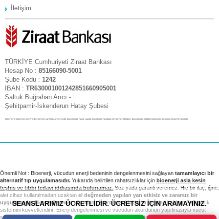
İletişim
TÜRKİYE Cumhuriyeti Ziraat Bankası
Hesap No :
85166090-5001
Şube Kodu :
1242
IBAN :
TR630001001242851660905001
Saltuk Buğrahan Arıcı -
Şehitpamir-İskenderun Hatay Şubesi
bioenerji, bioenerji konya, biyoenerji uzmanı, enerji şifa, biyoenerji nasıl yapılır, bioenerji hastalık, biyoenerji tedavi, biyoenerji eğitimi, bioenerji seansı, biyoenerji nedir
Önemli Not : Bioenerji, vücudun enerji bedeninin dengelenmesini sağlayan
tamamlayıcı bir
alternatif tıp uygulamasıdır.
Yukarıda belirtilen rahatsızlıklar için
bioenerji asla kesin
teşhis ve tıbbi tedavi iddiasında bulunamaz.
Söz yada garanti veremez. Hiç bir ilaç, iğne,
alet cihaz kullanılmadan uzaktan
el değmeden yapılan yan etkisiz ve zararsız bir
SEANSLARIMIZ ÜCRETLİDİR. ÜCRETSİZ İÇİN ARAMAYINIZ.
uygulamadır.
Bioenerji seansı vücudun sistem bozukluklarını ortadan kaldırır. Bağışıklık
sistemini kuvvetlendirir. Enerji dengelenmesi ve vücudun akordunun yapılmasıyla vücut
sağlıklı sistemini yeniden kurar. Tıbbi tedavi ve kontrollerinizi takip etmek sizin