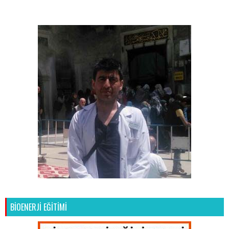
BİOENERJİ EĞİTİMİ