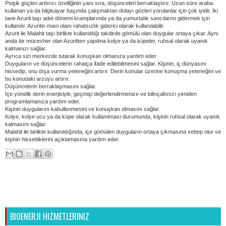
Psişik güçleri arttırıcı özelliğinin yanı sıra, düşünceleri berraklaştırır. Uzun süre araba
kullanan ya da bilgisayar başında çalışmaktan dolayı gözleri yorulanlar için çok iyidir. Iki
tane Azurit taşı adet dönemi kramplarında ya da yumurtalık sancılarını gidermek için
kullanılır. Azuritin mavi olanı rahatsızlık giderici olarak kullanılabilir.
Azurit ile Malahit taşı birlikte kullanıldığı takdirde gömülü olan duygular ortaya çıkar. Aynı
anda bir mücevher olan Azuritten yapılma kolye ya da küpeler, ruhsal olarak uyanık
kalmanızı sağlar.
Ayrıca sizi merkezde tutarak konuşkan olmanıza yardım eder.
Duyguların ve düşüncelerin rahatça ifade edilebilmesini sağlar. Kişinin, iç dünyasını
hissedip, onu dışa vurma yeteneğini artırır. Derin konular üzerine konuşma yeteneğini ve
bu konudaki arzuyu artırır.
Düşüncelerin berraklaşmasını sağlar.
İçe yönelik derin enerjisiyle, geçmişi değerlendirmenize ve bilinçaltınızı yeniden
programlamanıza yardım eder.
Kişinin duygularını kabullenmesini ve konuşkan olmasını sağlar.
Kolye, kolye ucu ya da küpe olarak kullanılması durumunda, kişinin ruhsal olarak uyanık
kalmasını sağlar.
Malahit ile birlikte kullanıldığında, içe gömülen duyguların ortaya çıkmasına sebep olur ve
kişinin hissettiklerini açıklamasına yardım eder.
Sonraki Kayıt
Ana Sayfa
Önceki Kayıt
BIOENERJI HIZMETLERINIZ