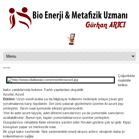
Azurit Taşı
Çoğunlukla
malahitle
birlikte
bakır yataklarında bulunur. Farklı yapılardan oluşabilir.
Azurite, Azurit
Etkileri:
Uzun süreli araba ya da bilgisayar kullanımı nedeniyle ortaya çıkan göz
yorulmalarına karşı faydalıdır. Sırt üstü yatarak gözlerinizin üzerine iki azurit taşı
yerleştirin. Yarım saat içerisinde etkisini gösterecektir.
Yine iki adet azurit taşıyla, adet dönemi sancılarınızı ya da yumurtalık sancılarını
azaltabilirsiniz. Bunun için, taşları yumurtalıklarınızın üzerine yerleştirin.
Duygularınızı rahatlıkla ifade etmenize yardım eder.Yorulan gözlere çok iyi gelir. Kişiyi
konuşkan yapar ve merkezde tutar.
Bir çeşit bakır cevheridir. Sinir sistemindeki enerji akışını arttırır, oksijenin daha iyi
kullanılmasını sağlar.