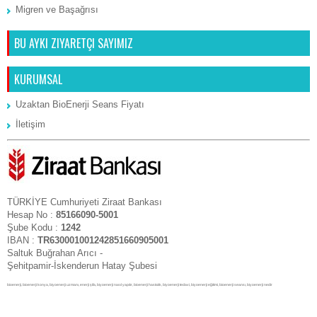
Migren ve Başağrısı
BU AYKI ZIYARETÇI SAYIMIZ
KURUMSAL
Uzaktan BioEnerji Seans Fiyatı
İletişim
TÜRKİYE Cumhuriyeti Ziraat Bankası
Hesap No :
85166090-5001
Şube Kodu :
1242
IBAN :
TR630001001242851660905001
Saltuk Buğrahan Arıcı -
Şehitpamir-İskenderun Hatay Şubesi
bioenerji, bioenerji konya, biyoenerji uzmanı, enerji şifa, biyoenerji nasıl yapılır, bioenerji hastalık, biyoenerji tedavi, biyoenerji eğitimi, bioenerji seansı, biyoenerji nedir