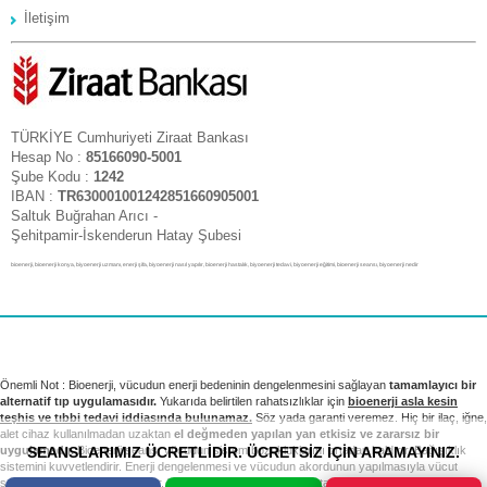
İletişim
TÜRKİYE Cumhuriyeti Ziraat Bankası
Hesap No :
85166090-5001
Şube Kodu :
1242
IBAN :
TR630001001242851660905001
Saltuk Buğrahan Arıcı -
Şehitpamir-İskenderun Hatay Şubesi
bioenerji, bioenerji konya, biyoenerji uzmanı, enerji şifa, biyoenerji nasıl yapılır, bioenerji hastalık, biyoenerji tedavi, biyoenerji eğitimi, bioenerji seansı, biyoenerji nedir
Önemli Not : Bioenerji, vücudun enerji bedeninin dengelenmesini sağlayan
tamamlayıcı bir
alternatif tıp uygulamasıdır.
Yukarıda belirtilen rahatsızlıklar için
bioenerji asla kesin
teşhis ve tıbbi tedavi iddiasında bulunamaz.
Söz yada garanti veremez. Hiç bir ilaç, iğne,
alet cihaz kullanılmadan uzaktan
el değmeden yapılan yan etkisiz ve zararsız bir
SEANSLARIMIZ ÜCRETLİDİR. ÜCRETSİZ İÇİN ARAMAYINIZ.
uygulamadır.
Bioenerji seansı vücudun sistem bozukluklarını ortadan kaldırır. Bağışıklık
sistemini kuvvetlendirir. Enerji dengelenmesi ve vücudun akordunun yapılmasıyla vücut
sağlıklı sistemini yeniden kurar. Tıbbi tedavi ve kontrollerinizi takip etmek sizin