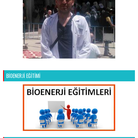
BİOENERJİ EĞİTİMİ