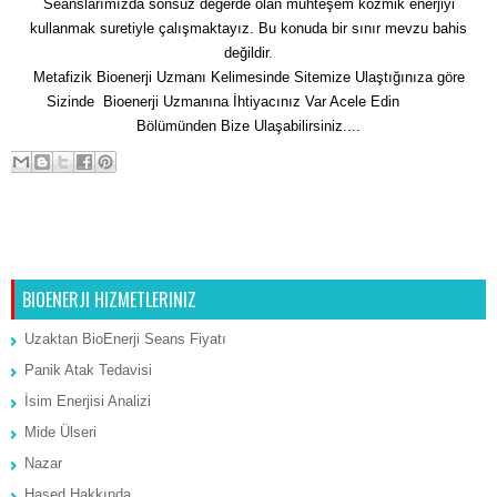
Seanslarımızda sonsuz değerde olan muhteşem kozmik enerjiyi
kullanmak suretiyle çalışmaktayız. Bu konuda bir sınır mevzu bahis
değildir.
Metafizik Bioenerji Uzmanı Kelimesinde Sitemize Ulaştığınıza göre
Sizinde Bioenerji Uzmanına İhtiyacınız Var Acele Edin
İletişim
Bölümünden Bize Ulaşabilirsiniz....
Sonraki Kayıt
Ana Sayfa
Önceki Kayıt
BIOENERJI HIZMETLERINIZ
Uzaktan BioEnerji Seans Fiyatı
Panik Atak Tedavisi
İsim Enerjisi Analizi
Mide Ülseri
Nazar
Hased Hakkında