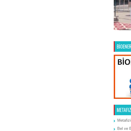
Ana Sayfa
Önceki Kayıt
BİOENER
METAFIZ
Metafizi
Bel ve 