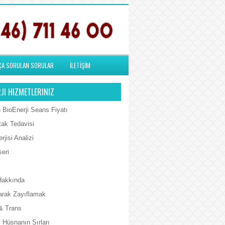
ÇA SORULAN SORULAR
İLETİŞİM
JI HIZMETLERINIZ
 BioEnerji Seans Fiyatı
tak Tedavisi
rjisi Analizi
seri
Hakkında
arak Zayıflamak
& Trans
 Hüsnanın Sırları