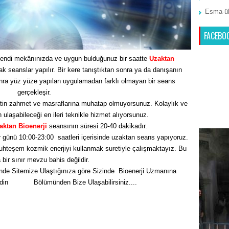
Esma-ül
FACEBO
endi mekânınızda ve uygun bulduğunuz bir saatte
Uzaktan
seanslar yapılır. Bir kere tanıştıktan sonra ya da danışanın
nra yüz yüze yapılan uygulamadan farklı olmayan bir seans
gerçekleşir.
tin zahmet ve masraflarına muhatap olmuyorsunuz. Kolaylık ve
n ulaşabileceği en ileri teknikle hizmet alıyorsunuz.
aktan Bioenerji
seansının süresi 20-40 dakikadır.
 günü 10:00-23:00 saatleri içerisinde uzaktan seans yapıyoruz.
hteşem kozmik enerjiyi kullanmak suretiyle çalışmaktayız. Bu
bir sınır mevzu bahis değildir.
nde Sitemize Ulaştığınıza göre Sizinde Bioenerji Uzmanına
Edin
İletişim
Bölümünden Bize Ulaşabilirsiniz....