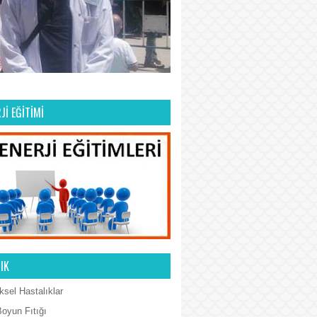
Jİ EĞİTİMİ
IK
ksel Hastalıklar
Boyun Fıtığı