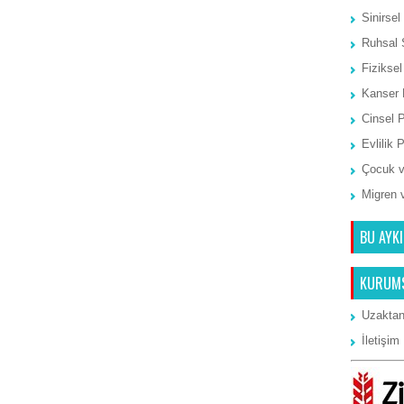
Sinirsel
Ruhsal 
Fiziksel
Kanser 
Cinsel 
Evlilik 
Çocuk v
Migren 
BU AYKI
KURUM
Uzaktan
İletişim