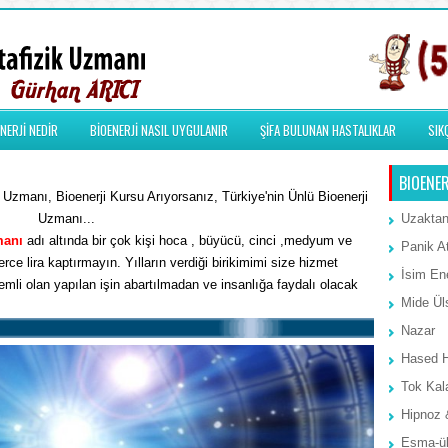
NERJİ NEDİR
BİOENERJİ NASIL UYGULANIR
ŞİFA BULUNAN HASTALIKLAR
SIK
BIOENER
Uzmanı, Bioenerji Kursu Arıyorsanız, Türkiye'nin Ünlü Bioenerji
Uzmanı...
Uzaktan
manı
adı altında bir çok kişi hoca , büyücü, cinci ,medyum ve
Panik A
rce lira kaptırmayın. Yılların verdiği birikimimi size hizmet
İsim Ene
li olan yapılan işin abartılmadan ve insanlığa faydalı olacak
Mide Ül
Nazar
Hased 
Tok Kal
Hipnoz 
Esma-ül