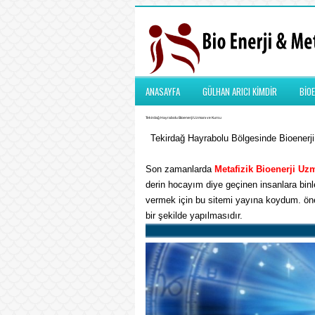
ANASAYFA
GÜLHAN ARICI KİMDİR
BİOE
Tekirdağ Hayrabolu Bioenerji Uzmanı ve Kursu
Tekirdağ Hayrabolu Bölgesinde Bioenerji 
Son zamanlarda
Metafizik
Bioenerji Uz
derin hocayım diye geçinen insanlara binle
vermek için bu sitemi yayına koydum. önem
bir şekilde yapılmasıdır.