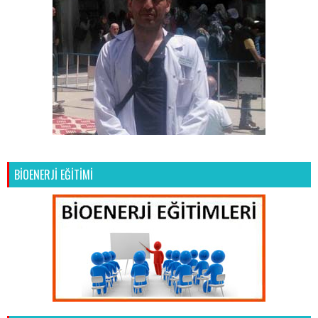
BİOENERJİ EĞİTİMİ