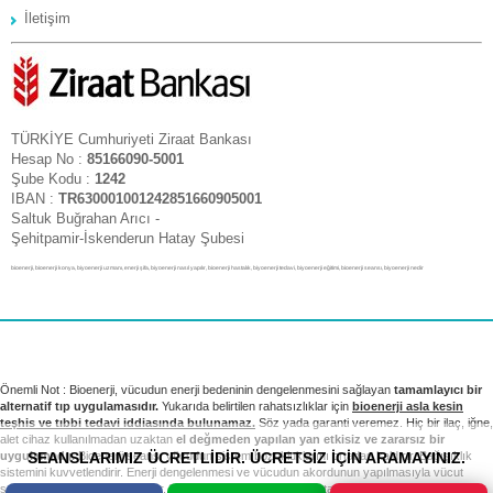
İletişim
TÜRKİYE Cumhuriyeti Ziraat Bankası
Hesap No :
85166090-5001
Şube Kodu :
1242
IBAN :
TR630001001242851660905001
Saltuk Buğrahan Arıcı -
Şehitpamir-İskenderun Hatay Şubesi
bioenerji, bioenerji konya, biyoenerji uzmanı, enerji şifa, biyoenerji nasıl yapılır, bioenerji hastalık, biyoenerji tedavi, biyoenerji eğitimi, bioenerji seansı, biyoenerji nedir
Önemli Not : Bioenerji, vücudun enerji bedeninin dengelenmesini sağlayan
tamamlayıcı bir
alternatif tıp uygulamasıdır.
Yukarıda belirtilen rahatsızlıklar için
bioenerji asla kesin
teşhis ve tıbbi tedavi iddiasında bulunamaz.
Söz yada garanti veremez. Hiç bir ilaç, iğne,
alet cihaz kullanılmadan uzaktan
el değmeden yapılan yan etkisiz ve zararsız bir
SEANSLARIMIZ ÜCRETLİDİR. ÜCRETSİZ İÇİN ARAMAYINIZ.
uygulamadır.
Bioenerji seansı vücudun sistem bozukluklarını ortadan kaldırır. Bağışıklık
sistemini kuvvetlendirir. Enerji dengelenmesi ve vücudun akordunun yapılmasıyla vücut
sağlıklı sistemini yeniden kurar. Tıbbi tedavi ve kontrollerinizi takip etmek sizin