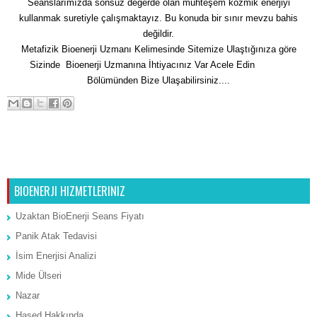
Seanslarımızda sonsuz değerde olan muhteşem kozmik enerjiyi
kullanmak suretiyle çalışmaktayız. Bu konuda bir sınır mevzu bahis
değildir.
Metafizik Bioenerji Uzmanı Kelimesinde Sitemize Ulaştığınıza göre
Sizinde Bioenerji Uzmanına İhtiyacınız Var Acele Edin
İletişim
Bölümünden Bize Ulaşabilirsiniz....
Sonraki Kayıt
Ana Sayfa
Önceki Kayıt
BIOENERJI HIZMETLERINIZ
Uzaktan BioEnerji Seans Fiyatı
Panik Atak Tedavisi
İsim Enerjisi Analizi
Mide Ülseri
Nazar
Hased Hakkında