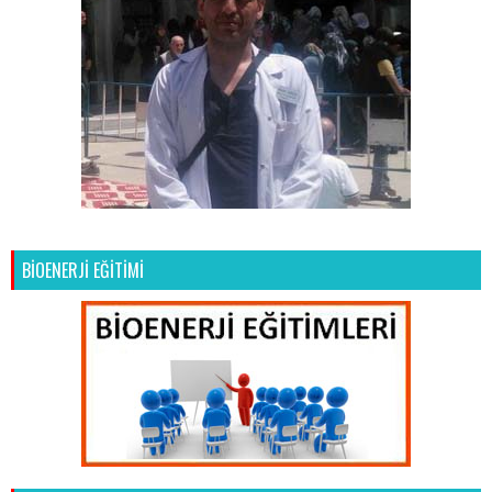
BİOENERJİ EĞİTİMİ