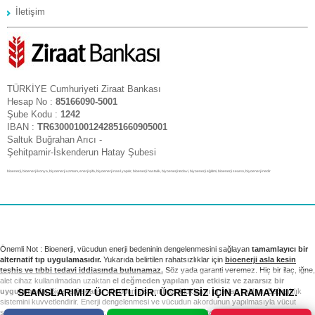
İletişim
TÜRKİYE Cumhuriyeti Ziraat Bankası
Hesap No :
85166090-5001
Şube Kodu :
1242
IBAN :
TR630001001242851660905001
Saltuk Buğrahan Arıcı -
Şehitpamir-İskenderun Hatay Şubesi
bioenerji, bioenerji konya, biyoenerji uzmanı, enerji şifa, biyoenerji nasıl yapılır, bioenerji hastalık, biyoenerji tedavi, biyoenerji eğitimi, bioenerji seansı, biyoenerji nedir
Önemli Not : Bioenerji, vücudun enerji bedeninin dengelenmesini sağlayan
tamamlayıcı bir
alternatif tıp uygulamasıdır.
Yukarıda belirtilen rahatsızlıklar için
bioenerji asla kesin
teşhis ve tıbbi tedavi iddiasında bulunamaz.
Söz yada garanti veremez. Hiç bir ilaç, iğne,
alet cihaz kullanılmadan uzaktan
el değmeden yapılan yan etkisiz ve zararsız bir
SEANSLARIMIZ ÜCRETLİDİR. ÜCRETSİZ İÇİN ARAMAYINIZ.
uygulamadır.
Bioenerji seansı vücudun sistem bozukluklarını ortadan kaldırır. Bağışıklık
sistemini kuvvetlendirir. Enerji dengelenmesi ve vücudun akordunun yapılmasıyla vücut
sağlıklı sistemini yeniden kurar. Tıbbi tedavi ve kontrollerinizi takip etmek sizin