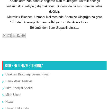
Seanslarımızda sonsuz değerde olan muhteşem kozmik enerjiyi
kullanmak suretiyle çalışmaktayız. Bu konuda bir sınır mevzu bahis
değildir.
Metafizik Bioenerji Uzmanı Kelimesinde Sitemize Ulaştığınıza göre
Sizinde Bioenerji Uzmanına İhtiyacınız Var Acele Edin
İletişim
Bölümünden Bize Ulaşabilirsiniz....
Sonraki Kayıt
Ana Sayfa
Önceki Kayıt
BIOENERJI HIZMETLERINIZ
Uzaktan BioEnerji Seans Fiyatı
Panik Atak Tedavisi
İsim Enerjisi Analizi
Mide Ülseri
Nazar
Hased Hakkında