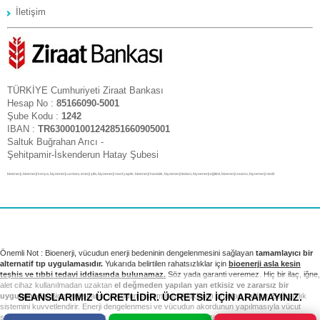
İletişim
TÜRKİYE Cumhuriyeti Ziraat Bankası
Hesap No :
85166090-5001
Şube Kodu :
1242
IBAN :
TR630001001242851660905001
Saltuk Buğrahan Arıcı -
Şehitpamir-İskenderun Hatay Şubesi
bioenerji, bioenerji konya, biyoenerji uzmanı, enerji şifa, biyoenerji nasıl yapılır, bioenerji hastalık, biyoenerji tedavi, biyoenerji eğitimi, bioenerji seansı, biyoenerji nedir
Önemli Not : Bioenerji, vücudun enerji bedeninin dengelenmesini sağlayan
tamamlayıcı bir
alternatif tıp uygulamasıdır.
Yukarıda belirtilen rahatsızlıklar için
bioenerji asla kesin
teşhis ve tıbbi tedavi iddiasında bulunamaz.
Söz yada garanti veremez. Hiç bir ilaç, iğne,
alet cihaz kullanılmadan uzaktan
el değmeden yapılan yan etkisiz ve zararsız bir
SEANSLARIMIZ ÜCRETLİDİR. ÜCRETSİZ İÇİN ARAMAYINIZ.
uygulamadır.
Bioenerji seansı vücudun sistem bozukluklarını ortadan kaldırır. Bağışıklık
sistemini kuvvetlendirir. Enerji dengelenmesi ve vücudun akordunun yapılmasıyla vücut
sağlıklı sistemini yeniden kurar. Tıbbi tedavi ve kontrollerinizi takip etmek sizin