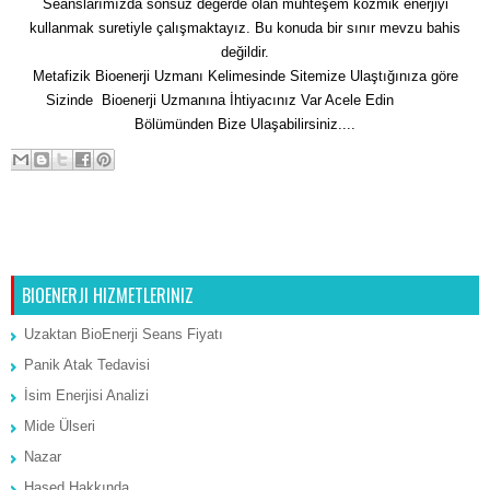
Seanslarımızda sonsuz değerde olan muhteşem kozmik enerjiyi
kullanmak suretiyle çalışmaktayız. Bu konuda bir sınır mevzu bahis
değildir.
Metafizik Bioenerji Uzmanı Kelimesinde Sitemize Ulaştığınıza göre
Sizinde Bioenerji Uzmanına İhtiyacınız Var Acele Edin
İletişim
Bölümünden Bize Ulaşabilirsiniz....
Sonraki Kayıt
Ana Sayfa
Önceki Kayıt
BIOENERJI HIZMETLERINIZ
Uzaktan BioEnerji Seans Fiyatı
Panik Atak Tedavisi
İsim Enerjisi Analizi
Mide Ülseri
Nazar
Hased Hakkında