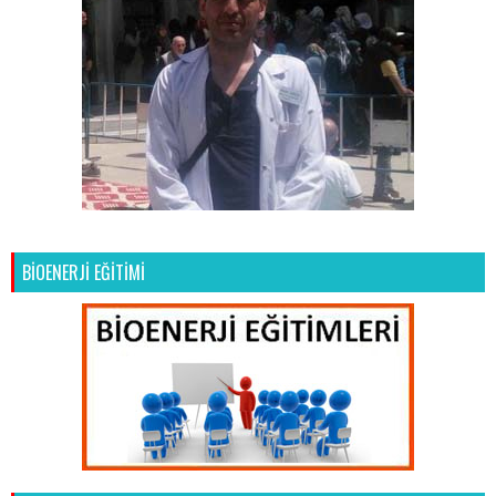
BİOENERJİ EĞİTİMİ