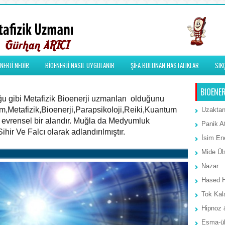
NERJİ NEDİR
BİOENERJİ NASIL UYGULANIR
ŞİFA BULUNAN HASTALIKLAR
SIK
BIOENER
u gibi Metafizik Bioenerji uzmanları olduğunu
m,Metafizik,Bioenerji,Parapsikoloji,Reiki,Kuantum
Uzaktan
da evrensel bir alandır. Muğla da Medyumluk
Panik A
ir Ve Falcı olarak adlandırılmıştır.
İsim Ene
Mide Ül
Nazar
Hased 
Tok Kal
Hipnoz 
Esma-ül