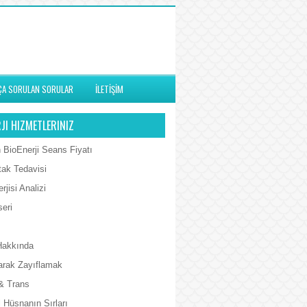
ÇA SORULAN SORULAR
İLETİŞİM
JI HIZMETLERINIZ
 BioEnerji Seans Fiyatı
tak Tedavisi
rjisi Analizi
seri
Hakkında
arak Zayıflamak
& Trans
 Hüsnanın Sırları