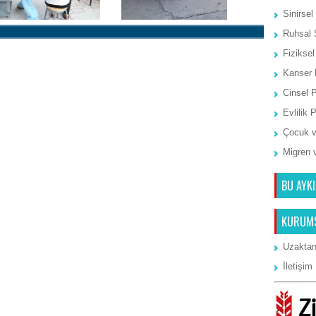
Sinirsel
Ruhsal 
Fiziksel
Kanser 
Cinsel 
Evlilik 
Ana Sayfa
Önceki Kayıt
Çocuk v
Migren 
BU AYKI
KURUM
Uzaktan
İletişim