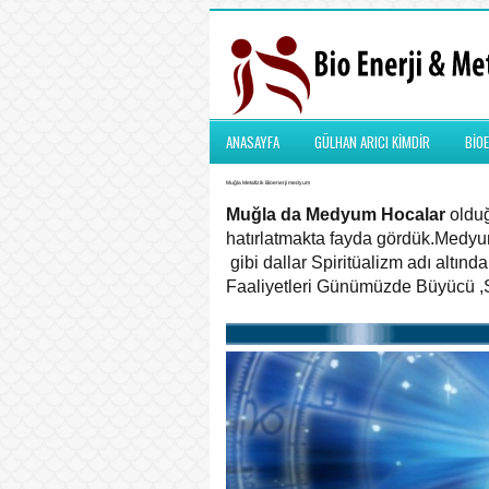
ANASAYFA
GÜLHAN ARICI KİMDİR
BİOE
Muğla Metafizik Bioenerji medyum
Muğla da Medyum Hocalar
olduğ
hatırlatmakta fayda gördük.Medyu
gibi dallar Spiritüalizm adı altın
Faaliyetleri Günümüzde Büyücü ,Sih