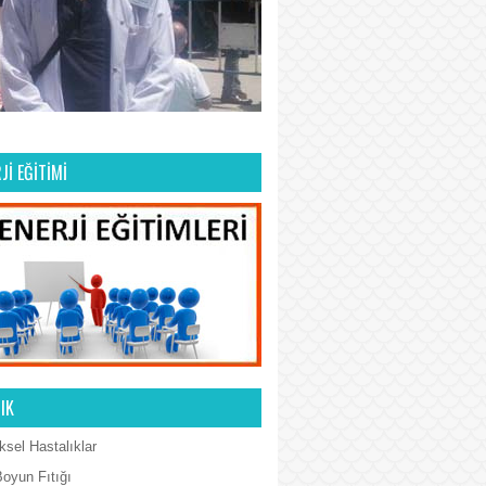
Jİ EĞİTİMİ
IK
ksel Hastalıklar
Boyun Fıtığı