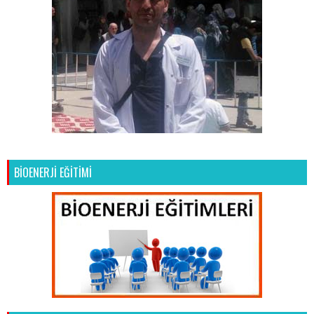
BİOENERJİ EĞİTİMİ