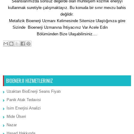
Seanslarımızda sonsuz değerde olan muhteşem kozmik enerjiyi
kullanmak suretiyle çalışmaktayız. Bu konuda bir sınır mevzu bahis
değildir.
Metafizik Bioenerji Uzmanı Kelimesinde Sitemize Ulaştığınıza göre
Sizinde Bioenerji Uzmanına İhtiyacınız Var Acele Edin
İletişim
Bölümünden Bize Ulaşabilirsiniz....
Sonraki Kayıt
Ana Sayfa
Önceki Kayıt
BIOENERJI HIZMETLERINIZ
Uzaktan BioEnerji Seans Fiyatı
Panik Atak Tedavisi
İsim Enerjisi Analizi
Mide Ülseri
Nazar
Hased Hakkında