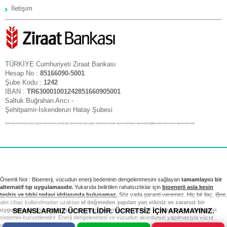
İletişim
TÜRKİYE Cumhuriyeti Ziraat Bankası
Hesap No :
85166090-5001
Şube Kodu :
1242
IBAN :
TR630001001242851660905001
Saltuk Buğrahan Arıcı -
Şehitpamir-İskenderun Hatay Şubesi
bioenerji, bioenerji konya, biyoenerji uzmanı, enerji şifa, biyoenerji nasıl yapılır, bioenerji hastalık, biyoenerji tedavi, biyoenerji eğitimi, bioenerji seansı, biyoenerji nedir
Önemli Not : Bioenerji, vücudun enerji bedeninin dengelenmesini sağlayan
tamamlayıcı bir
alternatif tıp uygulamasıdır.
Yukarıda belirtilen rahatsızlıklar için
bioenerji asla kesin
teşhis ve tıbbi tedavi iddiasında bulunamaz.
Söz yada garanti veremez. Hiç bir ilaç, iğne,
alet cihaz kullanılmadan uzaktan
el değmeden yapılan yan etkisiz ve zararsız bir
SEANSLARIMIZ ÜCRETLİDİR. ÜCRETSİZ İÇİN ARAMAYINIZ.
uygulamadır.
Bioenerji seansı vücudun sistem bozukluklarını ortadan kaldırır. Bağışıklık
sistemini kuvvetlendirir. Enerji dengelenmesi ve vücudun akordunun yapılmasıyla vücut
sağlıklı sistemini yeniden kurar. Tıbbi tedavi ve kontrollerinizi takip etmek sizin