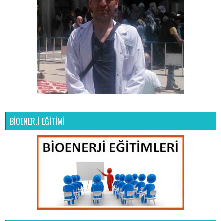
BİOENERJİ EĞİTİMİ