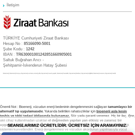
İletişim
TÜRKİYE Cumhuriyeti Ziraat Bankası
Hesap No :
85166090-5001
Şube Kodu :
1242
IBAN :
TR630001001242851660905001
Saltuk Buğrahan Arıcı -
Şehitpamir-İskenderun Hatay Şubesi
bioenerji, bioenerji konya, biyoenerji uzmanı, enerji şifa, biyoenerji nasıl yapılır, bioenerji hastalık, biyoenerji tedavi, biyoenerji eğitimi, bioenerji seansı, biyoenerji nedir
Önemli Not : Bioenerji, vücudun enerji bedeninin dengelenmesini sağlayan
tamamlayıcı bir
alternatif tıp uygulamasıdır.
Yukarıda belirtilen rahatsızlıklar için
bioenerji asla kesin
teşhis ve tıbbi tedavi iddiasında bulunamaz.
Söz yada garanti veremez. Hiç bir ilaç, iğne,
alet cihaz kullanılmadan uzaktan
el değmeden yapılan yan etkisiz ve zararsız bir
SEANSLARIMIZ ÜCRETLİDİR. ÜCRETSİZ İÇİN ARAMAYINIZ.
uygulamadır.
Bioenerji seansı vücudun sistem bozukluklarını ortadan kaldırır. Bağışıklık
sistemini kuvvetlendirir. Enerji dengelenmesi ve vücudun akordunun yapılmasıyla vücut
sağlıklı sistemini yeniden kurar. Tıbbi tedavi ve kontrollerinizi takip etmek sizin