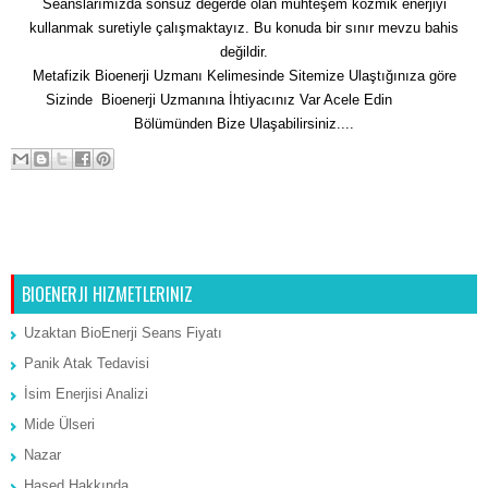
Seanslarımızda sonsuz değerde olan muhteşem kozmik enerjiyi
kullanmak suretiyle çalışmaktayız. Bu konuda bir sınır mevzu bahis
değildir.
Metafizik Bioenerji Uzmanı Kelimesinde Sitemize Ulaştığınıza göre
Sizinde Bioenerji Uzmanına İhtiyacınız Var Acele Edin
İletişim
Bölümünden Bize Ulaşabilirsiniz....
Sonraki Kayıt
Ana Sayfa
Önceki Kayıt
BIOENERJI HIZMETLERINIZ
Uzaktan BioEnerji Seans Fiyatı
Panik Atak Tedavisi
İsim Enerjisi Analizi
Mide Ülseri
Nazar
Hased Hakkında