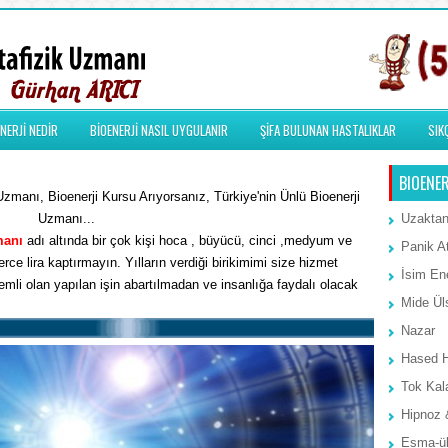
NERJİ NEDİR
BİOENERJİ NASIL UYGULANIR
ŞİFA BULUNAN HASTALIKLAR
SIK
BIOENER
Uzmanı, Bioenerji Kursu Arıyorsanız, Türkiye'nin Ünlü Bioenerji
Uzmanı...
Uzaktan
manı
adı altında bir çok kişi hoca , büyücü, cinci ,medyum ve
Panik A
rce lira kaptırmayın. Yılların verdiği birikimimi size hizmet
İsim Ene
li olan yapılan işin abartılmadan ve insanlığa faydalı olacak
Mide Ül
Nazar
Hased 
Tok Kal
Hipnoz 
Esma-ül