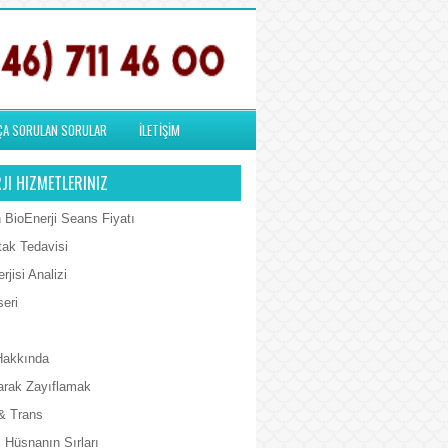
ÇA SORULAN SORULAR
İLETİŞİM
JI HIZMETLERINIZ
 BioEnerji Seans Fiyatı
tak Tedavisi
rjisi Analizi
seri
Hakkında
arak Zayıflamak
& Trans
 Hüsnanın Sırları