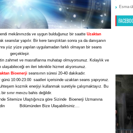
Esma-ül
FACEBO
endi mekânınızda ve uygun bulduğunuz bir saatte
Uzaktan
seanslar yapılır. Bir kere tanıştıktan sonra ya da danışanın
nra yüz yüze yapılan uygulamadan farklı olmayan bir seans
gerçekleşir.
tin zahmet ve masraflarına muhatap olmuyorsunuz. Kolaylık ve
n ulaşabileceği en ileri teknikle hizmet alıyorsunuz.
aktan Bioenerji
seansının süresi 20-40 dakikadır.
 günü 10:00-23:00 saatleri içerisinde uzaktan seans yapıyoruz.
hteşem kozmik enerjiyi kullanmak suretiyle çalışmaktayız. Bu
bir sınır mevzu bahis değildir.
nde Sitemize Ulaştığınıza göre Sizinde Bioenerji Uzmanına
Edin
İletişim
Bölümünden Bize Ulaşabilirsiniz....