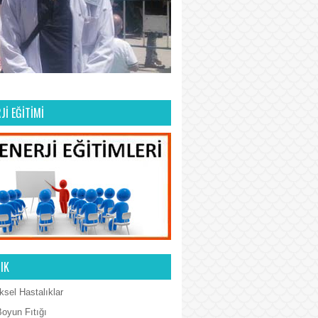
Jİ EĞİTİMİ
IK
ksel Hastalıklar
Boyun Fıtığı