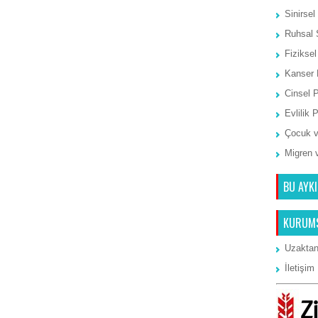
Sinirsel
Ruhsal 
Fiziksel
Kanser 
Cinsel 
Evlilik 
Çocuk v
Migren 
BU AYKI
KURUM
Uzaktan
İletişim