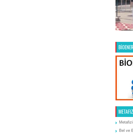
Ana Sayfa
Önceki Kayıt
BİOENER
METAFIZ
Metafizi
Bel ve 