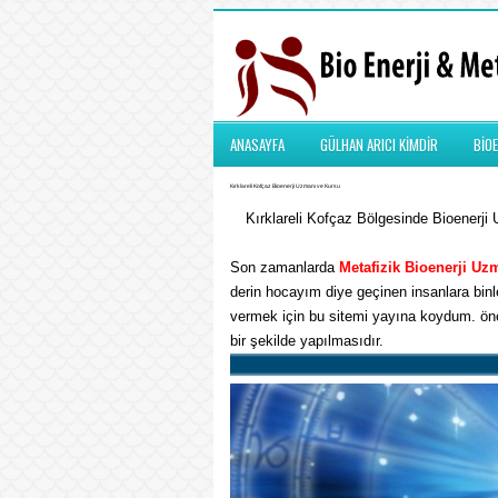
ANASAYFA
GÜLHAN ARICI KİMDİR
BİOE
Kırklareli Kofçaz Bioenerji Uzmanı ve Kursu
Kırklareli Kofçaz Bölgesinde Bioenerji 
Son zamanlarda
Metafizik
Bioenerji Uz
derin hocayım diye geçinen insanlara binle
vermek için bu sitemi yayına koydum. önem
bir şekilde yapılmasıdır.