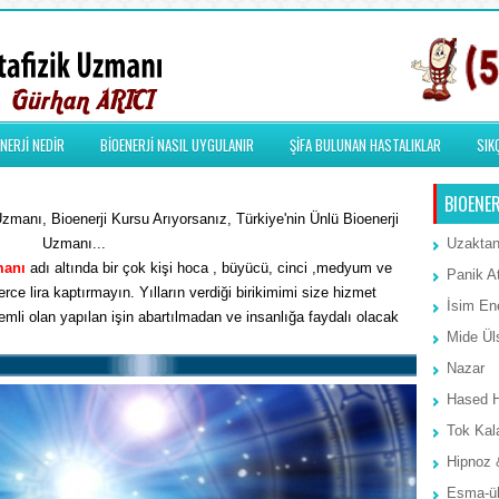
NERJİ NEDİR
BİOENERJİ NASIL UYGULANIR
ŞİFA BULUNAN HASTALIKLAR
SIK
BIOENER
manı, Bioenerji Kursu Arıyorsanız, Türkiye'nin Ünlü Bioenerji
Uzmanı...
Uzaktan
manı
adı altında bir çok kişi hoca , büyücü, cinci ,medyum ve
Panik A
rce lira kaptırmayın. Yılların verdiği birikimimi size hizmet
İsim Ene
li olan yapılan işin abartılmadan ve insanlığa faydalı olacak
Mide Ül
Nazar
Hased 
Tok Kal
Hipnoz 
Esma-ül