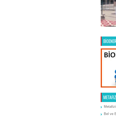
Ana Sayfa
Önceki Kayıt
BİOENER
METAFIZ
Metafizi
Bel ve 