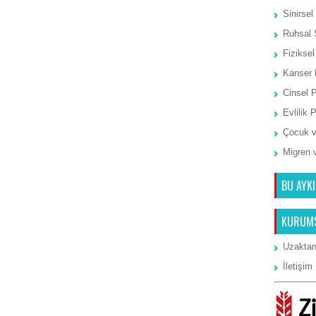
Sinirsel
Ruhsal 
Fiziksel
Kanser 
Cinsel 
Evlilik 
Çocuk v
Migren 
BU AYKI
KURUM
Uzaktan
İletişim