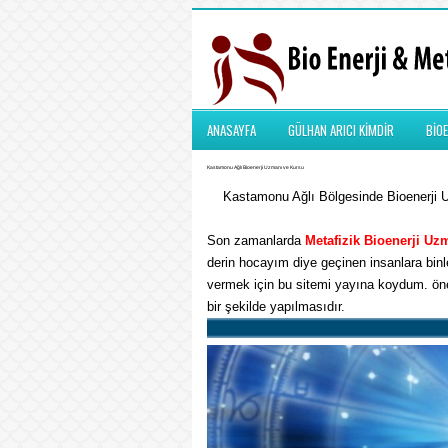
ANASAYFA
GÜLHAN ARICI KİMDİR
BİOE
Kastamonu Ağlı Bioenerji Uzmanı ve Kursu
Kastamonu Ağlı Bölgesinde Bioenerji Uz
Son zamanlarda
Metafizik
Bioenerji Uz
derin hocayım diye geçinen insanlara binle
vermek için bu sitemi yayına koydum. önem
bir şekilde yapılmasıdır.