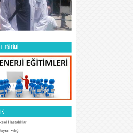
Jİ EĞİTİMİ
IK
ksel Hastalıklar
Boyun Fıtığı