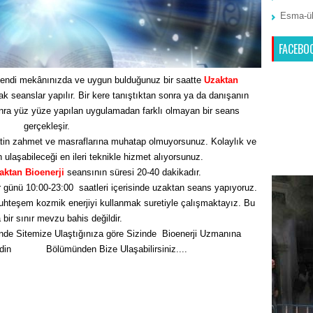
Esma-ül
FACEBO
endi mekânınızda ve uygun bulduğunuz bir saatte
Uzaktan
seanslar yapılır. Bir kere tanıştıktan sonra ya da danışanın
nra yüz yüze yapılan uygulamadan farklı olmayan bir seans
gerçekleşir.
tin zahmet ve masraflarına muhatap olmuyorsunuz. Kolaylık ve
n ulaşabileceği en ileri teknikle hizmet alıyorsunuz.
aktan Bioenerji
seansının süresi 20-40 dakikadır.
 günü 10:00-23:00 saatleri içerisinde uzaktan seans yapıyoruz.
hteşem kozmik enerjiyi kullanmak suretiyle çalışmaktayız. Bu
bir sınır mevzu bahis değildir.
nde Sitemize Ulaştığınıza göre Sizinde Bioenerji Uzmanına
Edin
İletişim
Bölümünden Bize Ulaşabilirsiniz....