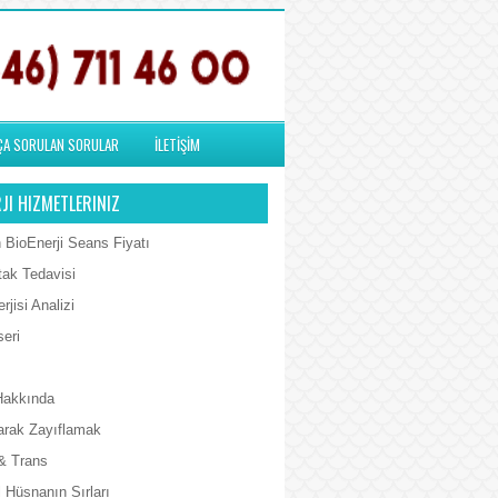
ÇA SORULAN SORULAR
İLETİŞİM
JI HIZMETLERINIZ
 BioEnerji Seans Fiyatı
tak Tedavisi
rjisi Analizi
seri
Hakkında
arak Zayıflamak
& Trans
 Hüsnanın Sırları