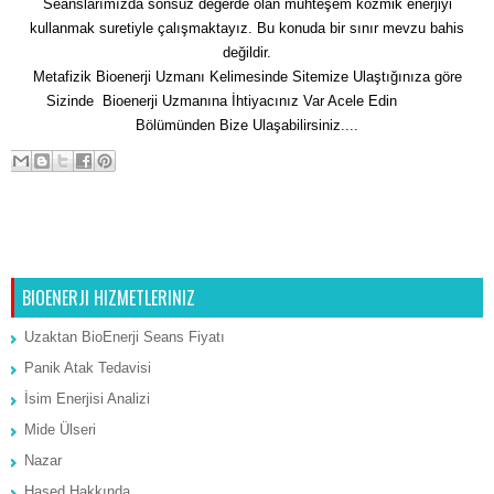
Seanslarımızda sonsuz değerde olan muhteşem kozmik enerjiyi
kullanmak suretiyle çalışmaktayız. Bu konuda bir sınır mevzu bahis
değildir.
Metafizik Bioenerji Uzmanı Kelimesinde Sitemize Ulaştığınıza göre
Sizinde Bioenerji Uzmanına İhtiyacınız Var Acele Edin
İletişim
Bölümünden Bize Ulaşabilirsiniz....
Sonraki Kayıt
Ana Sayfa
Önceki Kayıt
BIOENERJI HIZMETLERINIZ
Uzaktan BioEnerji Seans Fiyatı
Panik Atak Tedavisi
İsim Enerjisi Analizi
Mide Ülseri
Nazar
Hased Hakkında