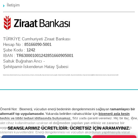
İletişim
TÜRKİYE Cumhuriyeti Ziraat Bankası
Hesap No :
85166090-5001
Şube Kodu :
1242
IBAN :
TR630001001242851660905001
Saltuk Buğrahan Arıcı -
Şehitpamir-İskenderun Hatay Şubesi
bioenerji, bioenerji konya, biyoenerji uzmanı, enerji şifa, biyoenerji nasıl yapılır, bioenerji hastalık, biyoenerji tedavi, biyoenerji eğitimi, bioenerji seansı, biyoenerji nedir
Önemli Not : Bioenerji, vücudun enerji bedeninin dengelenmesini sağlayan
tamamlayıcı bir
alternatif tıp uygulamasıdır.
Yukarıda belirtilen rahatsızlıklar için
bioenerji asla kesin
teşhis ve tıbbi tedavi iddiasında bulunamaz.
Söz yada garanti veremez. Hiç bir ilaç, iğne,
alet cihaz kullanılmadan uzaktan
el değmeden yapılan yan etkisiz ve zararsız bir
SEANSLARIMIZ ÜCRETLİDİR. ÜCRETSİZ İÇİN ARAMAYINIZ.
uygulamadır.
Bioenerji seansı vücudun sistem bozukluklarını ortadan kaldırır. Bağışıklık
sistemini kuvvetlendirir. Enerji dengelenmesi ve vücudun akordunun yapılmasıyla vücut
sağlıklı sistemini yeniden kurar. Tıbbi tedavi ve kontrollerinizi takip etmek sizin