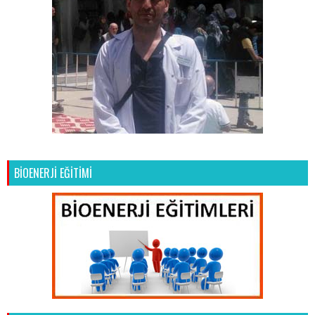
BİOENERJİ EĞİTİMİ