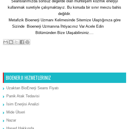
Seanslarımızda sonsuz değerde olan muhteşem kozmik enerjiyi
kullanmak suretiyle çalışmaktayız. Bu konuda bir sınır mevzu bahis
değildir.
Metafizik Bioenerji Uzmanı Kelimesinde Sitemize Ulaştığınıza göre
Sizinde Bioenerji Uzmanına İhtiyacınız Var Acele Edin
İletişim
Bölümünden Bize Ulaşabilirsiniz....
Sonraki Kayıt
Ana Sayfa
Önceki Kayıt
BIOENERJI HIZMETLERINIZ
Uzaktan BioEnerji Seans Fiyatı
Panik Atak Tedavisi
İsim Enerjisi Analizi
Mide Ülseri
Nazar
Hased Hakkında