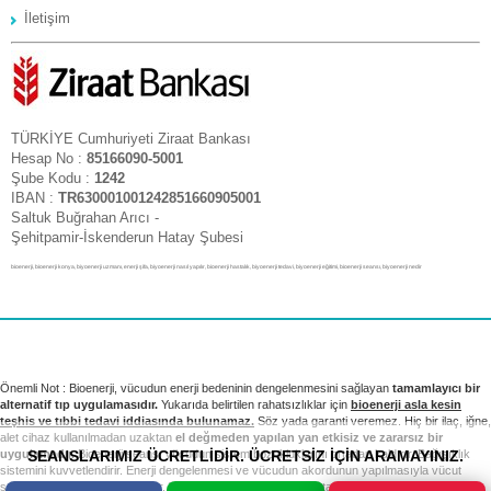
İletişim
TÜRKİYE Cumhuriyeti Ziraat Bankası
Hesap No :
85166090-5001
Şube Kodu :
1242
IBAN :
TR630001001242851660905001
Saltuk Buğrahan Arıcı -
Şehitpamir-İskenderun Hatay Şubesi
bioenerji, bioenerji konya, biyoenerji uzmanı, enerji şifa, biyoenerji nasıl yapılır, bioenerji hastalık, biyoenerji tedavi, biyoenerji eğitimi, bioenerji seansı, biyoenerji nedir
Önemli Not : Bioenerji, vücudun enerji bedeninin dengelenmesini sağlayan
tamamlayıcı bir
alternatif tıp uygulamasıdır.
Yukarıda belirtilen rahatsızlıklar için
bioenerji asla kesin
teşhis ve tıbbi tedavi iddiasında bulunamaz.
Söz yada garanti veremez. Hiç bir ilaç, iğne,
alet cihaz kullanılmadan uzaktan
el değmeden yapılan yan etkisiz ve zararsız bir
SEANSLARIMIZ ÜCRETLİDİR. ÜCRETSİZ İÇİN ARAMAYINIZ.
uygulamadır.
Bioenerji seansı vücudun sistem bozukluklarını ortadan kaldırır. Bağışıklık
sistemini kuvvetlendirir. Enerji dengelenmesi ve vücudun akordunun yapılmasıyla vücut
sağlıklı sistemini yeniden kurar. Tıbbi tedavi ve kontrollerinizi takip etmek sizin