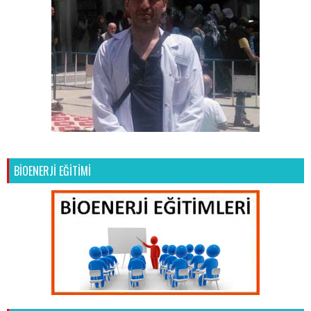
BİOENERJİ EĞİTİMİ