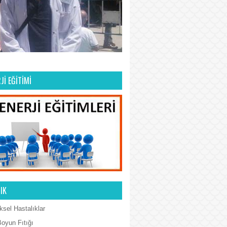
Jİ EĞİTİMİ
IK
ksel Hastalıklar
Boyun Fıtığı