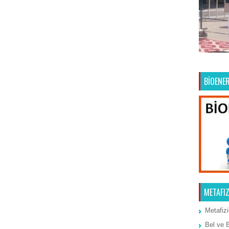
Ana Sayfa
Önceki Kayıt
BİOENER
METAFIZ
Metafizi
Bel ve 