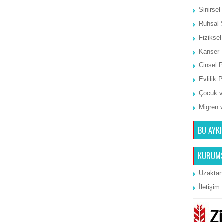
Sinirsel
Ruhsal 
Fiziksel
Kanser 
Cinsel 
Evlilik 
Çocuk v
Migren 
BU AYKI
KURUM
Uzaktan
İletişim