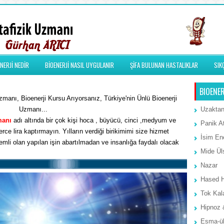
NERJİ NEDİR
BİOENERJİ NASIL UYGULANIR
ŞİFA BULUNAN HASTALIKLAR
SIK
BIOENER
manı, Bioenerji Kursu Arıyorsanız, Türkiye'nin Ünlü Bioenerji
Uzmanı...
Uzaktan
manı
adı altında bir çok kişi hoca , büyücü, cinci ,medyum ve
Panik A
rce lira kaptırmayın. Yılların verdiği birikimimi size hizmet
İsim Ene
li olan yapılan işin abartılmadan ve insanlığa faydalı olacak
Mide Ül
Nazar
Hased 
Tok Kal
Hipnoz 
Esma-ül