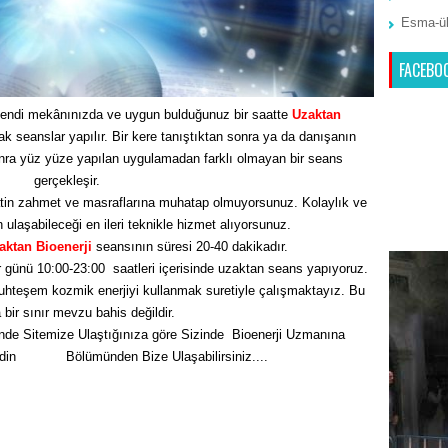
Esma-ül
FACEBO
endi mekânınızda ve uygun bulduğunuz bir saatte
Uzaktan
seanslar yapılır. Bir kere tanıştıktan sonra ya da danışanın
nra yüz yüze yapılan uygulamadan farklı olmayan bir seans
gerçekleşir.
tin zahmet ve masraflarına muhatap olmuyorsunuz. Kolaylık ve
n ulaşabileceği en ileri teknikle hizmet alıyorsunuz.
aktan Bioenerji
seansının süresi 20-40 dakikadır.
 günü 10:00-23:00 saatleri içerisinde uzaktan seans yapıyoruz.
hteşem kozmik enerjiyi kullanmak suretiyle çalışmaktayız. Bu
bir sınır mevzu bahis değildir.
nde Sitemize Ulaştığınıza göre Sizinde Bioenerji Uzmanına
Edin
İletişim
Bölümünden Bize Ulaşabilirsiniz....