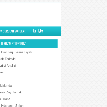
ÇA SORULAN SORULAR
İLETİŞİM
JI HIZMETLERINIZ
 BioEnerji Seans Fiyatı
tak Tedavisi
rjisi Analizi
seri
Hakkında
arak Zayıflamak
& Trans
 Hüsnanın Sırları