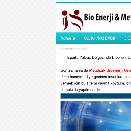
ANASAYFA
GÜLHAN ARICI KİMDİR
BİOE
Isparta Yalvaç Bioenerji Uzmanı ve Kursu
Isparta Yalvaç Bölgesinde Bioenerji Uz
Son zamanlarda
Metafizik
Bioenerji Uz
derin hocayım diye geçinen insanlara binle
vermek için bu sitemi yayına koydum. önem
bir şekilde yapılmasıdır.