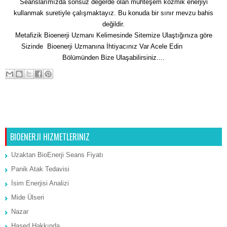
Seanslarımızda sonsuz değerde olan muhteşem kozmik enerjiyi
kullanmak suretiyle çalışmaktayız. Bu konuda bir sınır mevzu bahis
değildir.
Metafizik Bioenerji Uzmanı Kelimesinde Sitemize Ulaştığınıza göre
Sizinde Bioenerji Uzmanına İhtiyacınız Var Acele Edin
İletişim
Bölümünden Bize Ulaşabilirsiniz....
Sonraki Kayıt
Ana Sayfa
Önceki Kayıt
BIOENERJI HIZMETLERINIZ
Uzaktan BioEnerji Seans Fiyatı
Panik Atak Tedavisi
İsim Enerjisi Analizi
Mide Ülseri
Nazar
Hased Hakkında