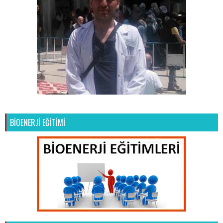
BİOENERJİ EĞİTİMİ