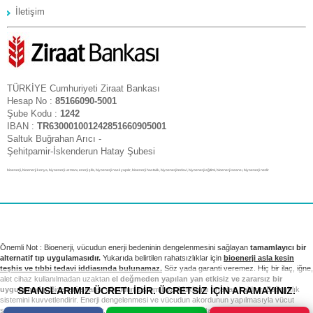
İletişim
TÜRKİYE Cumhuriyeti Ziraat Bankası
Hesap No :
85166090-5001
Şube Kodu :
1242
IBAN :
TR630001001242851660905001
Saltuk Buğrahan Arıcı -
Şehitpamir-İskenderun Hatay Şubesi
bioenerji, bioenerji konya, biyoenerji uzmanı, enerji şifa, biyoenerji nasıl yapılır, bioenerji hastalık, biyoenerji tedavi, biyoenerji eğitimi, bioenerji seansı, biyoenerji nedir
Önemli Not : Bioenerji, vücudun enerji bedeninin dengelenmesini sağlayan
tamamlayıcı bir
alternatif tıp uygulamasıdır.
Yukarıda belirtilen rahatsızlıklar için
bioenerji asla kesin
teşhis ve tıbbi tedavi iddiasında bulunamaz.
Söz yada garanti veremez. Hiç bir ilaç, iğne,
alet cihaz kullanılmadan uzaktan
el değmeden yapılan yan etkisiz ve zararsız bir
SEANSLARIMIZ ÜCRETLİDİR. ÜCRETSİZ İÇİN ARAMAYINIZ.
uygulamadır.
Bioenerji seansı vücudun sistem bozukluklarını ortadan kaldırır. Bağışıklık
sistemini kuvvetlendirir. Enerji dengelenmesi ve vücudun akordunun yapılmasıyla vücut
sağlıklı sistemini yeniden kurar. Tıbbi tedavi ve kontrollerinizi takip etmek sizin