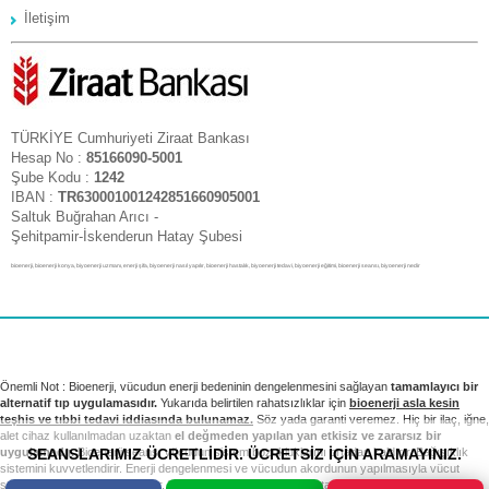
İletişim
TÜRKİYE Cumhuriyeti Ziraat Bankası
Hesap No :
85166090-5001
Şube Kodu :
1242
IBAN :
TR630001001242851660905001
Saltuk Buğrahan Arıcı -
Şehitpamir-İskenderun Hatay Şubesi
bioenerji, bioenerji konya, biyoenerji uzmanı, enerji şifa, biyoenerji nasıl yapılır, bioenerji hastalık, biyoenerji tedavi, biyoenerji eğitimi, bioenerji seansı, biyoenerji nedir
Önemli Not : Bioenerji, vücudun enerji bedeninin dengelenmesini sağlayan
tamamlayıcı bir
alternatif tıp uygulamasıdır.
Yukarıda belirtilen rahatsızlıklar için
bioenerji asla kesin
teşhis ve tıbbi tedavi iddiasında bulunamaz.
Söz yada garanti veremez. Hiç bir ilaç, iğne,
alet cihaz kullanılmadan uzaktan
el değmeden yapılan yan etkisiz ve zararsız bir
SEANSLARIMIZ ÜCRETLİDİR. ÜCRETSİZ İÇİN ARAMAYINIZ.
uygulamadır.
Bioenerji seansı vücudun sistem bozukluklarını ortadan kaldırır. Bağışıklık
sistemini kuvvetlendirir. Enerji dengelenmesi ve vücudun akordunun yapılmasıyla vücut
sağlıklı sistemini yeniden kurar. Tıbbi tedavi ve kontrollerinizi takip etmek sizin