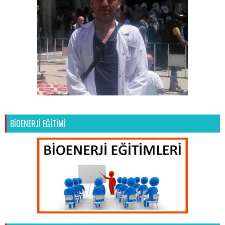
BİOENERJİ EĞİTİMİ