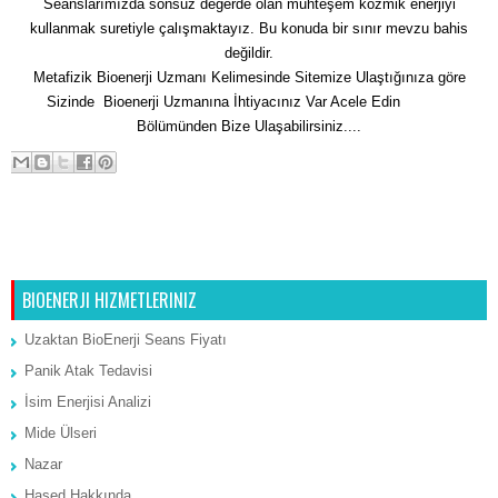
Seanslarımızda sonsuz değerde olan muhteşem kozmik enerjiyi
kullanmak suretiyle çalışmaktayız. Bu konuda bir sınır mevzu bahis
değildir.
Metafizik Bioenerji Uzmanı Kelimesinde Sitemize Ulaştığınıza göre
Sizinde Bioenerji Uzmanına İhtiyacınız Var Acele Edin
İletişim
Bölümünden Bize Ulaşabilirsiniz....
Sonraki Kayıt
Ana Sayfa
Önceki Kayıt
BIOENERJI HIZMETLERINIZ
Uzaktan BioEnerji Seans Fiyatı
Panik Atak Tedavisi
İsim Enerjisi Analizi
Mide Ülseri
Nazar
Hased Hakkında