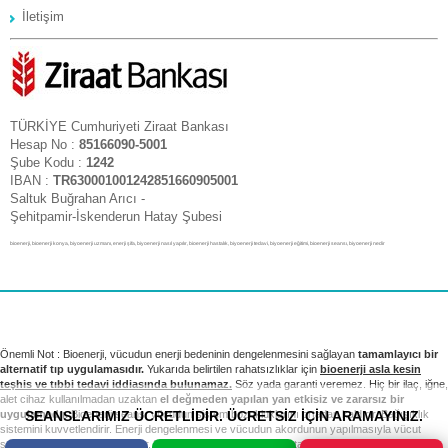
İletişim
TÜRKİYE Cumhuriyeti Ziraat Bankası
Hesap No :
85166090-5001
Şube Kodu :
1242
IBAN :
TR630001001242851660905001
Saltuk Buğrahan Arıcı -
Şehitpamir-İskenderun Hatay Şubesi
bioenerji, bioenerji konya, biyoenerji uzmanı, enerji şifa, biyoenerji nasıl yapılır, bioenerji hastalık, biyoenerji tedavi, biyoenerji eğitimi, bioenerji seansı, biyoenerji nedir
Önemli Not : Bioenerji, vücudun enerji bedeninin dengelenmesini sağlayan
tamamlayıcı bir
alternatif tıp uygulamasıdır.
Yukarıda belirtilen rahatsızlıklar için
bioenerji asla kesin
teşhis ve tıbbi tedavi iddiasında bulunamaz.
Söz yada garanti veremez. Hiç bir ilaç, iğne,
alet cihaz kullanılmadan uzaktan
el değmeden yapılan yan etkisiz ve zararsız bir
SEANSLARIMIZ ÜCRETLİDİR. ÜCRETSİZ İÇİN ARAMAYINIZ.
uygulamadır.
Bioenerji seansı vücudun sistem bozukluklarını ortadan kaldırır. Bağışıklık
sistemini kuvvetlendirir. Enerji dengelenmesi ve vücudun akordunun yapılmasıyla vücut
sağlıklı sistemini yeniden kurar. Tıbbi tedavi ve kontrollerinizi takip etmek sizin