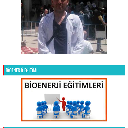
BİOENERJİ EĞİTİMİ