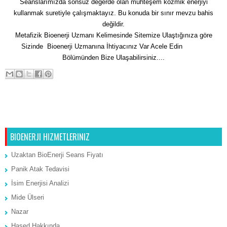
Seanslarımızda sonsuz değerde olan muhteşem kozmik enerjiyi
kullanmak suretiyle çalışmaktayız. Bu konuda bir sınır mevzu bahis
değildir.
Metafizik Bioenerji Uzmanı Kelimesinde Sitemize Ulaştığınıza göre
Sizinde Bioenerji Uzmanına İhtiyacınız Var Acele Edin
İletişim
Bölümünden Bize Ulaşabilirsiniz....
Sonraki Kayıt
Ana Sayfa
Önceki Kayıt
BIOENERJI HIZMETLERINIZ
Uzaktan BioEnerji Seans Fiyatı
Panik Atak Tedavisi
İsim Enerjisi Analizi
Mide Ülseri
Nazar
Hased Hakkında