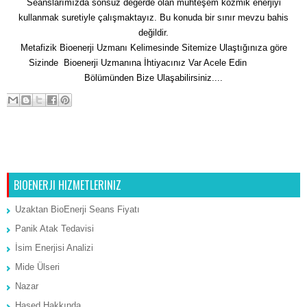
Seanslarımızda sonsuz değerde olan muhteşem kozmik enerjiyi
kullanmak suretiyle çalışmaktayız. Bu konuda bir sınır mevzu bahis
değildir.
Metafizik Bioenerji Uzmanı Kelimesinde Sitemize Ulaştığınıza göre
Sizinde Bioenerji Uzmanına İhtiyacınız Var Acele Edin
İletişim
Bölümünden Bize Ulaşabilirsiniz....
Sonraki Kayıt
Ana Sayfa
Önceki Kayıt
BIOENERJI HIZMETLERINIZ
Uzaktan BioEnerji Seans Fiyatı
Panik Atak Tedavisi
İsim Enerjisi Analizi
Mide Ülseri
Nazar
Hased Hakkında