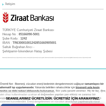
İletişim
TÜRKİYE Cumhuriyeti Ziraat Bankası
Hesap No :
85166090-5001
Şube Kodu :
1242
IBAN :
TR630001001242851660905001
Saltuk Buğrahan Arıcı -
Şehitpamir-İskenderun Hatay Şubesi
bioenerji, bioenerji konya, biyoenerji uzmanı, enerji şifa, biyoenerji nasıl yapılır, bioenerji hastalık, biyoenerji tedavi, biyoenerji eğitimi, bioenerji seansı, biyoenerji nedir
Önemli Not : Bioenerji, vücudun enerji bedeninin dengelenmesini sağlayan
tamamlayıcı bir
alternatif tıp uygulamasıdır.
Yukarıda belirtilen rahatsızlıklar için
bioenerji asla kesin
teşhis ve tıbbi tedavi iddiasında bulunamaz.
Söz yada garanti veremez. Hiç bir ilaç, iğne,
alet cihaz kullanılmadan uzaktan
el değmeden yapılan yan etkisiz ve zararsız bir
SEANSLARIMIZ ÜCRETLİDİR. ÜCRETSİZ İÇİN ARAMAYINIZ.
uygulamadır.
Bioenerji seansı vücudun sistem bozukluklarını ortadan kaldırır. Bağışıklık
sistemini kuvvetlendirir. Enerji dengelenmesi ve vücudun akordunun yapılmasıyla vücut
sağlıklı sistemini yeniden kurar. Tıbbi tedavi ve kontrollerinizi takip etmek sizin