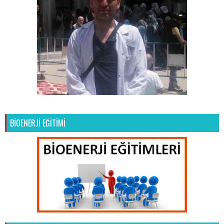
BİOENERJİ EĞİTİMİ