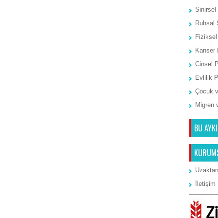
Sinirsel
Ruhsal 
Fiziksel
Kanser 
Cinsel 
Evlilik 
Çocuk v
Migren 
BU AYKI
KURUM
Uzaktan
İletişim