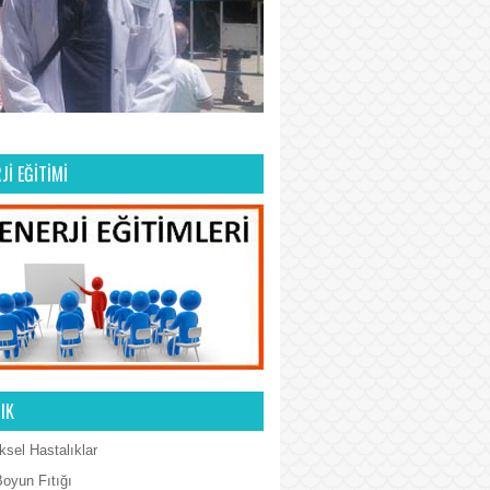
Jİ EĞİTİMİ
IK
ksel Hastalıklar
Boyun Fıtığı