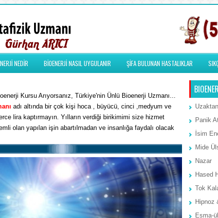
NERJİ NEDİR
BİOENERJİ NASIL UYGULANIR
ŞİFA BULUNAN HASTALIKLAR
SIK
BIOENER
enerji Kursu Arıyorsanız, Türkiye'nin Ünlü Bioenerji Uzmanı...
manı
adı altında bir çok kişi hoca , büyücü, cinci ,medyum ve
Uzaktan
rce lira kaptırmayın. Yılların verdiği birikimimi size hizmet
Panik A
li olan yapılan işin abartılmadan ve insanlığa faydalı olacak
İsim Ene
Mide Ül
Nazar
Hased 
Tok Kal
Hipnoz 
Esma-ül