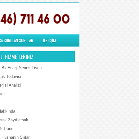
ÇA SORULAN SORULAR
İLETİŞİM
JI HIZMETLERINIZ
 BioEnerji Seans Fiyatı
tak Tedavisi
rjisi Analizi
seri
Hakkında
arak Zayıflamak
& Trans
 Hüsnanın Sırları