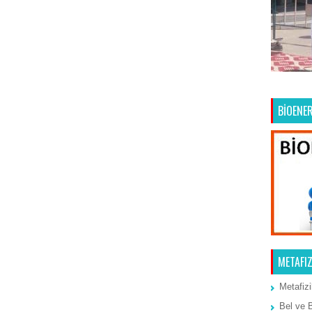
Ana Sayfa
Önceki Kayıt
BİOENER
METAFIZ
Metafizi
Bel ve 