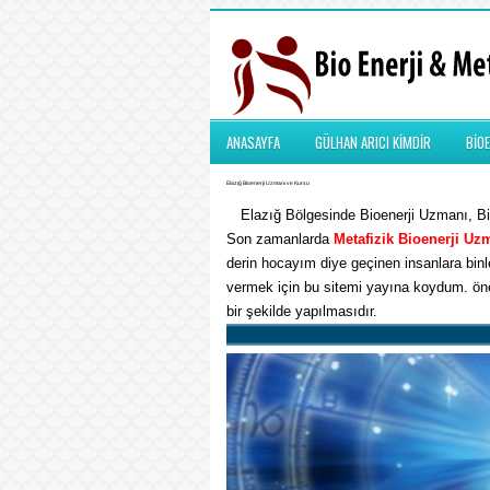
ANASAYFA
GÜLHAN ARICI KİMDİR
BİOE
Elazığ Bioenerji Uzmanı ve Kursu
Elazığ Bölgesinde Bioenerji Uzmanı, Bio
Son zamanlarda
Metafizik
Bioenerji Uz
derin hocayım diye geçinen insanlara binle
vermek için bu sitemi yayına koydum. önem
bir şekilde yapılmasıdır.