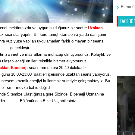
Esma-ül
FACEBO
endi mekânınızda ve uygun bulduğunuz bir saatte
Uzaktan
seanslar yapılır. Bir kere tanıştıktan sonra ya da danışanın
nra yüz yüze yapılan uygulamadan farklı olmayan bir seans
gerçekleşir.
tin zahmet ve masraflarına muhatap olmuyorsunuz. Kolaylık ve
n ulaşabileceği en ileri teknikle hizmet alıyorsunuz.
aktan Bioenerji
seansının süresi 20-40 dakikadır.
 günü 10:00-23:00 saatleri içerisinde uzaktan seans yapıyoruz.
hteşem kozmik enerjiyi kullanmak suretiyle çalışmaktayız. Bu
bir sınır mevzu bahis değildir.
nde Sitemize Ulaştığınıza göre Sizinde Bioenerji Uzmanına
Edin
İletişim
Bölümünden Bize Ulaşabilirsiniz....