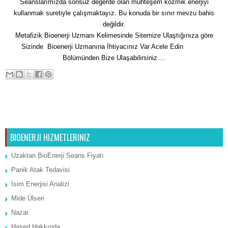
Seanslarımızda sonsuz değerde olan muhteşem kozmik enerjiyi
kullanmak suretiyle çalışmaktayız. Bu konuda bir sınır mevzu bahis
değildir.
Metafizik Bioenerji Uzmanı Kelimesinde Sitemize Ulaştığınıza göre
Sizinde Bioenerji Uzmanına İhtiyacınız Var Acele Edin
İletişim
Bölümünden Bize Ulaşabilirsiniz....
Sonraki Kayıt
Ana Sayfa
Önceki Kayıt
BIOENERJI HIZMETLERINIZ
Uzaktan BioEnerji Seans Fiyatı
Panik Atak Tedavisi
İsim Enerjisi Analizi
Mide Ülseri
Nazar
Hased Hakkında