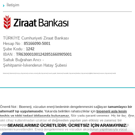
İletişim
TÜRKİYE Cumhuriyeti Ziraat Bankası
Hesap No :
85166090-5001
Şube Kodu :
1242
IBAN :
TR630001001242851660905001
Saltuk Buğrahan Arıcı -
Şehitpamir-İskenderun Hatay Şubesi
bioenerji, bioenerji konya, biyoenerji uzmanı, enerji şifa, biyoenerji nasıl yapılır, bioenerji hastalık, biyoenerji tedavi, biyoenerji eğitimi, bioenerji seansı, biyoenerji nedir
Önemli Not : Bioenerji, vücudun enerji bedeninin dengelenmesini sağlayan
tamamlayıcı bir
alternatif tıp uygulamasıdır.
Yukarıda belirtilen rahatsızlıklar için
bioenerji asla kesin
teşhis ve tıbbi tedavi iddiasında bulunamaz.
Söz yada garanti veremez. Hiç bir ilaç, iğne,
alet cihaz kullanılmadan uzaktan
el değmeden yapılan yan etkisiz ve zararsız bir
SEANSLARIMIZ ÜCRETLİDİR. ÜCRETSİZ İÇİN ARAMAYINIZ.
uygulamadır.
Bioenerji seansı vücudun sistem bozukluklarını ortadan kaldırır. Bağışıklık
sistemini kuvvetlendirir. Enerji dengelenmesi ve vücudun akordunun yapılmasıyla vücut
sağlıklı sistemini yeniden kurar. Tıbbi tedavi ve kontrollerinizi takip etmek sizin