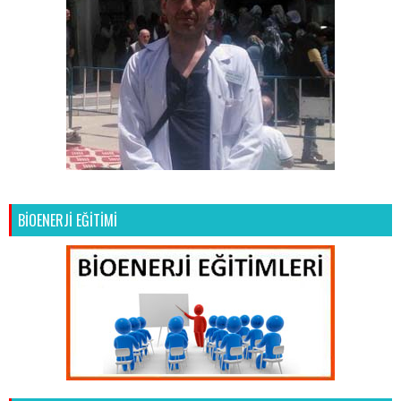
BİOENERJİ EĞİTİMİ