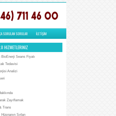
ÇA SORULAN SORULAR
İLETİŞİM
JI HIZMETLERINIZ
 BioEnerji Seans Fiyatı
tak Tedavisi
rjisi Analizi
seri
Hakkında
arak Zayıflamak
& Trans
 Hüsnanın Sırları