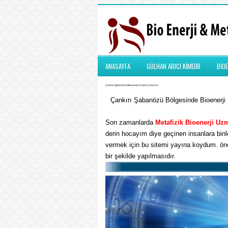
ANASAYFA
GÜLHAN ARICI KİMDİR
BİOE
Çankırı Şabanözü Bioenerji Uzmanı ve Kursu
Çankırı Şabanözü Bölgesinde Bioenerji U
Son zamanlarda
Metafizik
Bioenerji Uz
derin hocayım diye geçinen insanlara binle
vermek için bu sitemi yayına koydum. önem
bir şekilde yapılmasıdır.