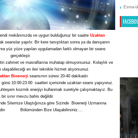
Esma-ül
FACEBO
endi mekânınızda ve uygun bulduğunuz bir saatte
Uzaktan
seanslar yapılır. Bir kere tanıştıktan sonra ya da danışanın
nra yüz yüze yapılan uygulamadan farklı olmayan bir seans
gerçekleşir.
tin zahmet ve masraflarına muhatap olmuyorsunuz. Kolaylık ve
n ulaşabileceği en ileri teknikle hizmet alıyorsunuz.
aktan Bioenerji
seansının süresi 20-40 dakikadır.
 günü 10:00-23:00 saatleri içerisinde uzaktan seans yapıyoruz.
hteşem kozmik enerjiyi kullanmak suretiyle çalışmaktayız. Bu
bir sınır mevzu bahis değildir.
nde Sitemize Ulaştığınıza göre Sizinde Bioenerji Uzmanına
Edin
İletişim
Bölümünden Bize Ulaşabilirsiniz....