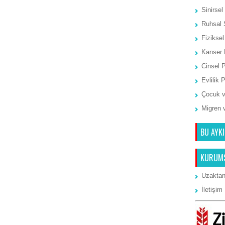
Sinirsel
Ruhsal 
Fiziksel
Kanser 
Cinsel 
Evlilik 
Çocuk v
Migren 
BU AYKI
KURUM
Uzaktan
İletişim