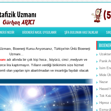
NERJİ NEDİR
BİOENERJİ NASIL UYGULANIR
ŞİFA BULUNAN HASTALIKLAR
SIK
BIOENER
zmanı, Bioenerji Kursu Arıyorsanız, Türkiye'nin Ünlü Bioenerji
Uzmanı...
Uzaktan
manı
adı altında bir çok kişi hoca , büyücü, cinci ,medyum ve
Panik A
rce lira kaptırmayın. Yılların verdiği birikimimi size hizmet
İsim Ene
li olan yapılan işin abartılmadan ve insanlığa faydalı olacak
Mide Ül
Nazar
Hased 
Tok Kal
Hipnoz 
Esma-ül