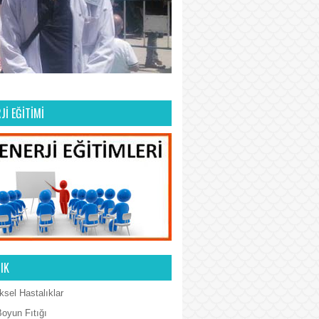
Jİ EĞİTİMİ
IK
ksel Hastalıklar
Boyun Fıtığı