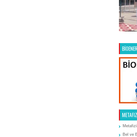
Ana Sayfa
Önceki Kayıt
BİOENER
METAFIZ
Metafizi
Bel ve 