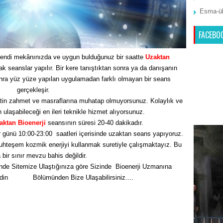
Esma-ül
FACEBO
endi mekânınızda ve uygun bulduğunuz bir saatte
Uzaktan
seanslar yapılır. Bir kere tanıştıktan sonra ya da danışanın
nra yüz yüze yapılan uygulamadan farklı olmayan bir seans
gerçekleşir.
tin zahmet ve masraflarına muhatap olmuyorsunuz. Kolaylık ve
n ulaşabileceği en ileri teknikle hizmet alıyorsunuz.
aktan Bioenerji
seansının süresi 20-40 dakikadır.
 günü 10:00-23:00 saatleri içerisinde uzaktan seans yapıyoruz.
hteşem kozmik enerjiyi kullanmak suretiyle çalışmaktayız. Bu
bir sınır mevzu bahis değildir.
nde Sitemize Ulaştığınıza göre Sizinde Bioenerji Uzmanına
Edin
İletişim
Bölümünden Bize Ulaşabilirsiniz....