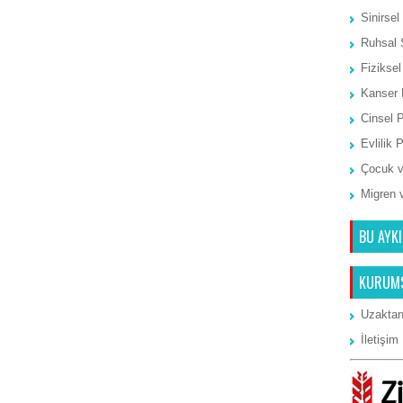
Sinirsel
Ruhsal 
Fiziksel
Kanser 
Cinsel 
Evlilik 
Çocuk v
Migren 
BU AYKI
KURUM
Uzaktan
İletişim