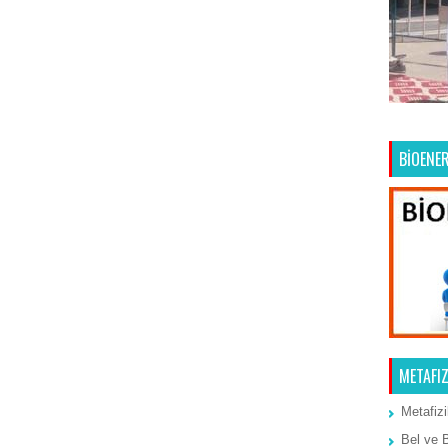
Ana Sayfa
Önceki Kayıt
BİOENER
METAFIZ
Metafizi
Bel ve 