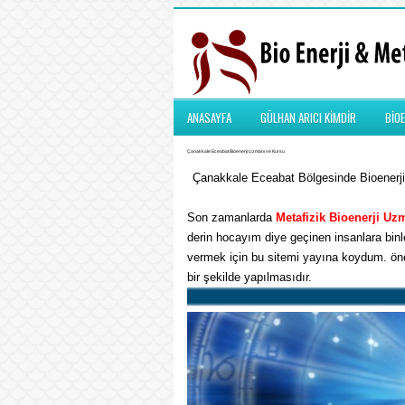
ANASAYFA
GÜLHAN ARICI KİMDİR
BİOE
Çanakkale Eceabat Bioenerji Uzmanı ve Kursu
Çanakkale Eceabat Bölgesinde Bioenerji 
Son zamanlarda
Metafizik
Bioenerji Uz
derin hocayım diye geçinen insanlara binle
vermek için bu sitemi yayına koydum. önem
bir şekilde yapılmasıdır.