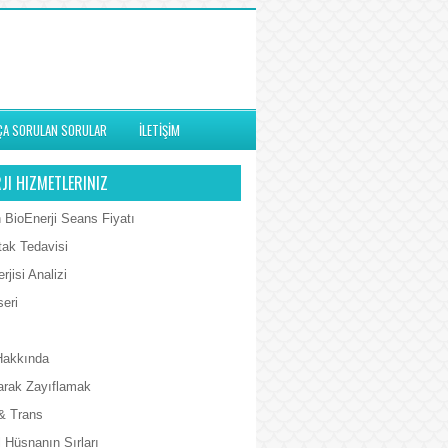
ÇA SORULAN SORULAR
İLETİŞİM
JI HIZMETLERINIZ
 BioEnerji Seans Fiyatı
tak Tedavisi
rjisi Analizi
seri
Hakkında
arak Zayıflamak
& Trans
 Hüsnanın Sırları