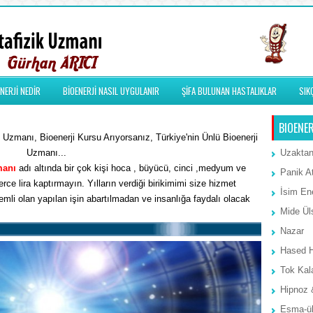
NERJİ NEDİR
BİOENERJİ NASIL UYGULANIR
ŞİFA BULUNAN HASTALIKLAR
SIK
BIOENER
Uzmanı, Bioenerji Kursu Arıyorsanız, Türkiye'nin Ünlü Bioenerji
Uzmanı...
Uzaktan
manı
adı altında bir çok kişi hoca , büyücü, cinci ,medyum ve
Panik A
rce lira kaptırmayın. Yılların verdiği birikimimi size hizmet
İsim Ene
li olan yapılan işin abartılmadan ve insanlığa faydalı olacak
Mide Ül
Nazar
Hased 
Tok Kal
Hipnoz 
Esma-ül