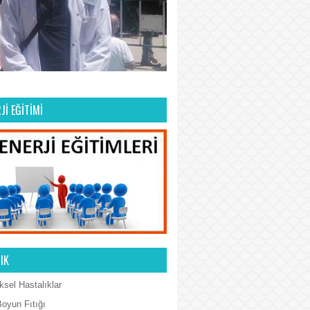
Jİ EĞİTİMİ
IK
ksel Hastalıklar
Boyun Fıtığı