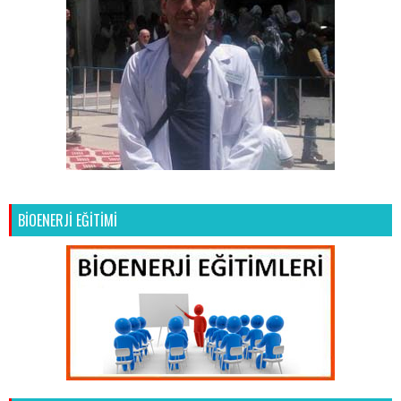
BİOENERJİ EĞİTİMİ