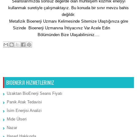
Seanslarımızda sonsuz değerde olan muhteşem kozmik enerjiyi
kullanmak suretiyle çalışmaktayız. Bu konuda bir sınır mevzu bahis
değildir.
Metafizik Bioenerji Uzmanı Kelimesinde Sitemize Ulaştığınıza göre
Sizinde Bioenerji Uzmanına İhtiyacınız Var Acele Edin
İletişim
Bölümünden Bize Ulaşabilirsiniz....
Sonraki Kayıt
Ana Sayfa
Önceki Kayıt
BIOENERJI HIZMETLERINIZ
Uzaktan BioEnerji Seans Fiyatı
Panik Atak Tedavisi
İsim Enerjisi Analizi
Mide Ülseri
Nazar
Hased Hakkında