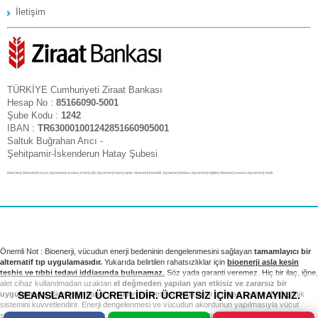
İletişim
TÜRKİYE Cumhuriyeti Ziraat Bankası
Hesap No :
85166090-5001
Şube Kodu :
1242
IBAN :
TR630001001242851660905001
Saltuk Buğrahan Arıcı -
Şehitpamir-İskenderun Hatay Şubesi
bioenerji, bioenerji konya, biyoenerji uzmanı, enerji şifa, biyoenerji nasıl yapılır, bioenerji hastalık, biyoenerji tedavi, biyoenerji eğitimi, bioenerji seansı, biyoenerji nedir
Önemli Not : Bioenerji, vücudun enerji bedeninin dengelenmesini sağlayan
tamamlayıcı bir
alternatif tıp uygulamasıdır.
Yukarıda belirtilen rahatsızlıklar için
bioenerji asla kesin
teşhis ve tıbbi tedavi iddiasında bulunamaz.
Söz yada garanti veremez. Hiç bir ilaç, iğne,
alet cihaz kullanılmadan uzaktan
el değmeden yapılan yan etkisiz ve zararsız bir
SEANSLARIMIZ ÜCRETLİDİR. ÜCRETSİZ İÇİN ARAMAYINIZ.
uygulamadır.
Bioenerji seansı vücudun sistem bozukluklarını ortadan kaldırır. Bağışıklık
sistemini kuvvetlendirir. Enerji dengelenmesi ve vücudun akordunun yapılmasıyla vücut
sağlıklı sistemini yeniden kurar. Tıbbi tedavi ve kontrollerinizi takip etmek sizin