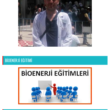
BİOENERJİ EĞİTİMİ