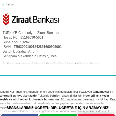
İletişim
TÜRKİYE Cumhuriyeti Ziraat Bankası
Hesap No :
85166090-5001
Şube Kodu :
1242
IBAN :
TR630001001242851660905001
Saltuk Buğrahan Arıcı -
Şehitpamir-İskenderun Hatay Şubesi
bioenerji, bioenerji konya, biyoenerji uzmanı, enerji şifa, biyoenerji nasıl yapılır, bioenerji hastalık, biyoenerji tedavi, biyoenerji eğitimi, bioenerji seansı, biyoenerji nedir
Önemli Not : Bioenerji, vücudun enerji bedeninin dengelenmesini sağlayan
tamamlayıcı bir
alternatif tıp uygulamasıdır.
Yukarıda belirtilen rahatsızlıklar için
bioenerji asla kesin
teşhis ve tıbbi tedavi iddiasında bulunamaz.
Söz yada garanti veremez. Hiç bir ilaç, iğne,
alet cihaz kullanılmadan uzaktan
el değmeden yapılan yan etkisiz ve zararsız bir
SEANSLARIMIZ ÜCRETLİDİR. ÜCRETSİZ İÇİN ARAMAYINIZ.
uygulamadır.
Bioenerji seansı vücudun sistem bozukluklarını ortadan kaldırır. Bağışıklık
sistemini kuvvetlendirir. Enerji dengelenmesi ve vücudun akordunun yapılmasıyla vücut
sağlıklı sistemini yeniden kurar. Tıbbi tedavi ve kontrollerinizi takip etmek sizin