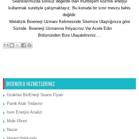
Seanslarımızda sonsuz değerde olan muhteşem kozmik enerjiyi
kullanmak suretiyle çalışmaktayız. Bu konuda bir sınır mevzu bahis
değildir.
Metafizik Bioenerji Uzmanı Kelimesinde Sitemize Ulaştığınıza göre
Sizinde Bioenerji Uzmanına İhtiyacınız Var Acele Edin
İletişim
Bölümünden Bize Ulaşabilirsiniz....
Sonraki Kayıt
Ana Sayfa
Önceki Kayıt
BIOENERJI HIZMETLERINIZ
Uzaktan BioEnerji Seans Fiyatı
Panik Atak Tedavisi
İsim Enerjisi Analizi
Mide Ülseri
Nazar
Hased Hakkında