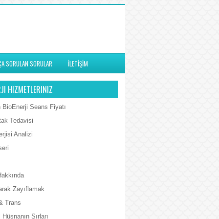
ÇA SORULAN SORULAR
İLETİŞİM
JI HIZMETLERINIZ
 BioEnerji Seans Fiyatı
tak Tedavisi
rjisi Analizi
seri
Hakkında
arak Zayıflamak
& Trans
 Hüsnanın Sırları