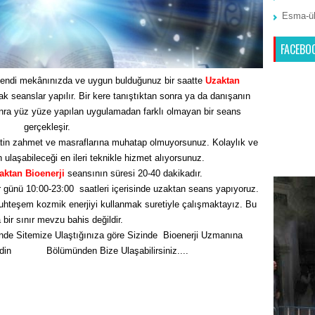
Esma-ül
FACEBO
endi mekânınızda ve uygun bulduğunuz bir saatte
Uzaktan
seanslar yapılır. Bir kere tanıştıktan sonra ya da danışanın
nra yüz yüze yapılan uygulamadan farklı olmayan bir seans
gerçekleşir.
tin zahmet ve masraflarına muhatap olmuyorsunuz. Kolaylık ve
n ulaşabileceği en ileri teknikle hizmet alıyorsunuz.
aktan Bioenerji
seansının süresi 20-40 dakikadır.
 günü 10:00-23:00 saatleri içerisinde uzaktan seans yapıyoruz.
hteşem kozmik enerjiyi kullanmak suretiyle çalışmaktayız. Bu
bir sınır mevzu bahis değildir.
nde Sitemize Ulaştığınıza göre Sizinde Bioenerji Uzmanına
Edin
İletişim
Bölümünden Bize Ulaşabilirsiniz....