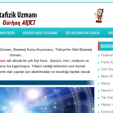
NERJİ NEDİR
BİOENERJİ NASIL UYGULANIR
ŞİFA BULUNAN HASTALIKLAR
SIK
BIOENER
Uzmanı, Bioenerji Kursu Arıyorsanız, Türkiye'nin Ünlü Bioenerji
Uzmanı...
Uzaktan
manı
adı altında bir çok kişi hoca , büyücü, cinci ,medyum ve
Panik A
rce lira kaptırmayın. Yılların verdiği birikimimi size hizmet
İsim Ene
li olan yapılan işin abartılmadan ve insanlığa faydalı olacak
Mide Ül
Nazar
Hased 
Tok Kal
Hipnoz 
Esma-ül