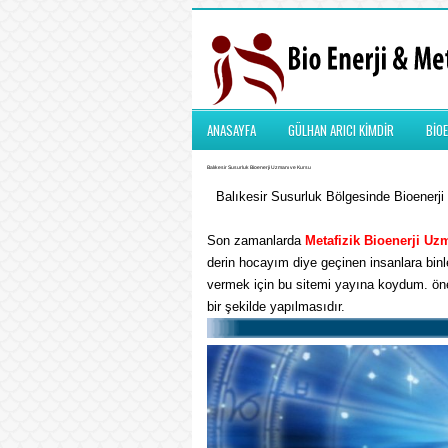
ANASAYFA
GÜLHAN ARICI KİMDİR
BİOE
Balıkesir Susurluk Bioenerji Uzmanı ve Kursu
Balıkesir Susurluk Bölgesinde Bioenerji 
Son zamanlarda
Metafizik
Bioenerji Uz
derin hocayım diye geçinen insanlara binle
vermek için bu sitemi yayına koydum. önem
bir şekilde yapılmasıdır.