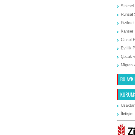
Sinirsel
Ruhsal 
Fiziksel
Kanser 
Cinsel 
Evlilik 
Çocuk v
Migren 
BU AYKI
KURUM
Uzaktan
İletişim