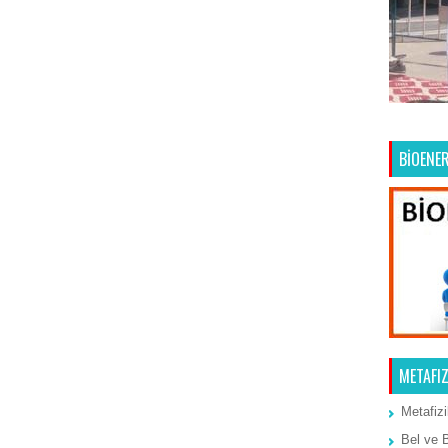
Ana Sayfa
Önceki Kayıt
BİOENER
METAFIZ
Metafizi
Bel ve 