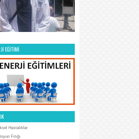
Jİ EĞİTİMİ
IK
ksel Hastalıklar
Boyun Fıtığı