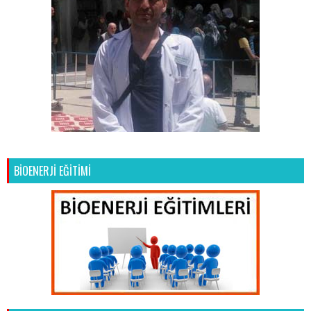
BİOENERJİ EĞİTİMİ