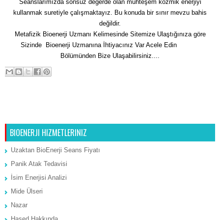
Seanslarımızda sonsuz değerde olan muhteşem kozmik enerjiyi
kullanmak suretiyle çalışmaktayız. Bu konuda bir sınır mevzu bahis
değildir.
Metafizik Bioenerji Uzmanı Kelimesinde Sitemize Ulaştığınıza göre
Sizinde Bioenerji Uzmanına İhtiyacınız Var Acele Edin
İletişim
Bölümünden Bize Ulaşabilirsiniz....
Sonraki Kayıt
Ana Sayfa
Önceki Kayıt
BIOENERJI HIZMETLERINIZ
Uzaktan BioEnerji Seans Fiyatı
Panik Atak Tedavisi
İsim Enerjisi Analizi
Mide Ülseri
Nazar
Hased Hakkında