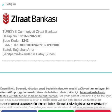
İletişim
TÜRKİYE Cumhuriyeti Ziraat Bankası
Hesap No :
85166090-5001
Şube Kodu :
1242
IBAN :
TR630001001242851660905001
Saltuk Buğrahan Arıcı -
Şehitpamir-İskenderun Hatay Şubesi
bioenerji, bioenerji konya, biyoenerji uzmanı, enerji şifa, biyoenerji nasıl yapılır, bioenerji hastalık, biyoenerji tedavi, biyoenerji eğitimi, bioenerji seansı, biyoenerji nedir
Önemli Not : Bioenerji, vücudun enerji bedeninin dengelenmesini sağlayan
tamamlayıcı bir
alternatif tıp uygulamasıdır.
Yukarıda belirtilen rahatsızlıklar için
bioenerji asla kesin
teşhis ve tıbbi tedavi iddiasında bulunamaz.
Söz yada garanti veremez. Hiç bir ilaç, iğne,
alet cihaz kullanılmadan uzaktan
el değmeden yapılan yan etkisiz ve zararsız bir
SEANSLARIMIZ ÜCRETLİDİR. ÜCRETSİZ İÇİN ARAMAYINIZ.
uygulamadır.
Bioenerji seansı vücudun sistem bozukluklarını ortadan kaldırır. Bağışıklık
sistemini kuvvetlendirir. Enerji dengelenmesi ve vücudun akordunun yapılmasıyla vücut
sağlıklı sistemini yeniden kurar. Tıbbi tedavi ve kontrollerinizi takip etmek sizin