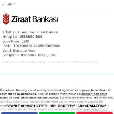
İletişim
TÜRKİYE Cumhuriyeti Ziraat Bankası
Hesap No :
85166090-5001
Şube Kodu :
1242
IBAN :
TR630001001242851660905001
Saltuk Buğrahan Arıcı -
Şehitpamir-İskenderun Hatay Şubesi
bioenerji, bioenerji konya, biyoenerji uzmanı, enerji şifa, biyoenerji nasıl yapılır, bioenerji hastalık, biyoenerji tedavi, biyoenerji eğitimi, bioenerji seansı, biyoenerji nedir
Önemli Not : Bioenerji, vücudun enerji bedeninin dengelenmesini sağlayan
tamamlayıcı bir
alternatif tıp uygulamasıdır.
Yukarıda belirtilen rahatsızlıklar için
bioenerji asla kesin
teşhis ve tıbbi tedavi iddiasında bulunamaz.
Söz yada garanti veremez. Hiç bir ilaç, iğne,
alet cihaz kullanılmadan uzaktan
el değmeden yapılan yan etkisiz ve zararsız bir
SEANSLARIMIZ ÜCRETLİDİR. ÜCRETSİZ İÇİN ARAMAYINIZ.
uygulamadır.
Bioenerji seansı vücudun sistem bozukluklarını ortadan kaldırır. Bağışıklık
sistemini kuvvetlendirir. Enerji dengelenmesi ve vücudun akordunun yapılmasıyla vücut
sağlıklı sistemini yeniden kurar. Tıbbi tedavi ve kontrollerinizi takip etmek sizin