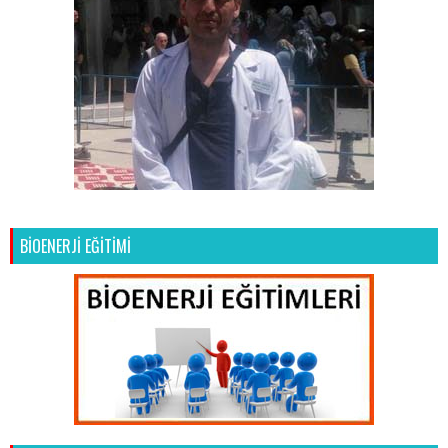
BİOENERJİ EĞİTİMİ