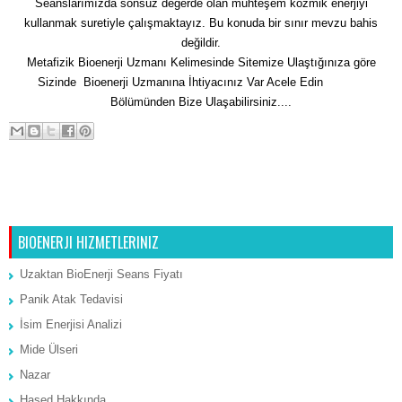
Seanslarımızda sonsuz değerde olan muhteşem kozmik enerjiyi
kullanmak suretiyle çalışmaktayız. Bu konuda bir sınır mevzu bahis
değildir.
Metafizik Bioenerji Uzmanı Kelimesinde Sitemize Ulaştığınıza göre
Sizinde Bioenerji Uzmanına İhtiyacınız Var Acele Edin
İletişim
Bölümünden Bize Ulaşabilirsiniz....
Sonraki Kayıt
Ana Sayfa
Önceki Kayıt
BIOENERJI HIZMETLERINIZ
Uzaktan BioEnerji Seans Fiyatı
Panik Atak Tedavisi
İsim Enerjisi Analizi
Mide Ülseri
Nazar
Hased Hakkında