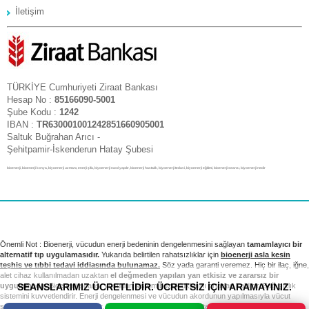
İletişim
TÜRKİYE Cumhuriyeti Ziraat Bankası
Hesap No :
85166090-5001
Şube Kodu :
1242
IBAN :
TR630001001242851660905001
Saltuk Buğrahan Arıcı -
Şehitpamir-İskenderun Hatay Şubesi
bioenerji, bioenerji konya, biyoenerji uzmanı, enerji şifa, biyoenerji nasıl yapılır, bioenerji hastalık, biyoenerji tedavi, biyoenerji eğitimi, bioenerji seansı, biyoenerji nedir
Önemli Not : Bioenerji, vücudun enerji bedeninin dengelenmesini sağlayan
tamamlayıcı bir
alternatif tıp uygulamasıdır.
Yukarıda belirtilen rahatsızlıklar için
bioenerji asla kesin
teşhis ve tıbbi tedavi iddiasında bulunamaz.
Söz yada garanti veremez. Hiç bir ilaç, iğne,
alet cihaz kullanılmadan uzaktan
el değmeden yapılan yan etkisiz ve zararsız bir
SEANSLARIMIZ ÜCRETLİDİR. ÜCRETSİZ İÇİN ARAMAYINIZ.
uygulamadır.
Bioenerji seansı vücudun sistem bozukluklarını ortadan kaldırır. Bağışıklık
sistemini kuvvetlendirir. Enerji dengelenmesi ve vücudun akordunun yapılmasıyla vücut
sağlıklı sistemini yeniden kurar. Tıbbi tedavi ve kontrollerinizi takip etmek sizin