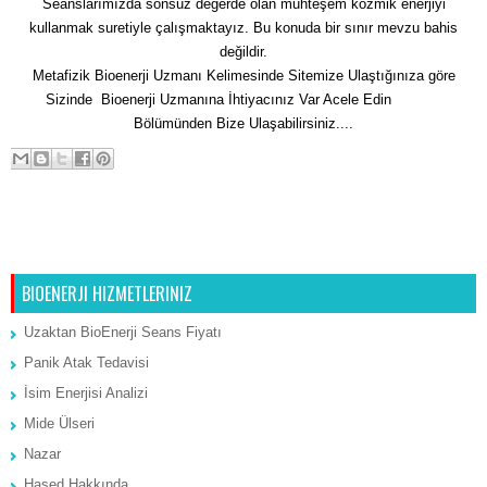
Seanslarımızda sonsuz değerde olan muhteşem kozmik enerjiyi
kullanmak suretiyle çalışmaktayız. Bu konuda bir sınır mevzu bahis
değildir.
Metafizik Bioenerji Uzmanı Kelimesinde Sitemize Ulaştığınıza göre
Sizinde Bioenerji Uzmanına İhtiyacınız Var Acele Edin
İletişim
Bölümünden Bize Ulaşabilirsiniz....
Sonraki Kayıt
Ana Sayfa
Önceki Kayıt
BIOENERJI HIZMETLERINIZ
Uzaktan BioEnerji Seans Fiyatı
Panik Atak Tedavisi
İsim Enerjisi Analizi
Mide Ülseri
Nazar
Hased Hakkında