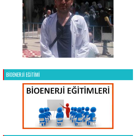
BİOENERJİ EĞİTİMİ