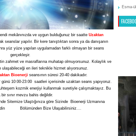
Esma-ül
FACEBO
endi mekânınızda ve uygun bulduğunuz bir saatte
Uzaktan
seanslar yapılır. Bir kere tanıştıktan sonra ya da danışanın
nra yüz yüze yapılan uygulamadan farklı olmayan bir seans
gerçekleşir.
tin zahmet ve masraflarına muhatap olmuyorsunuz. Kolaylık ve
n ulaşabileceği en ileri teknikle hizmet alıyorsunuz.
aktan Bioenerji
seansının süresi 20-40 dakikadır.
 günü 10:00-23:00 saatleri içerisinde uzaktan seans yapıyoruz.
hteşem kozmik enerjiyi kullanmak suretiyle çalışmaktayız. Bu
bir sınır mevzu bahis değildir.
nde Sitemize Ulaştığınıza göre Sizinde Bioenerji Uzmanına
Edin
İletişim
Bölümünden Bize Ulaşabilirsiniz....