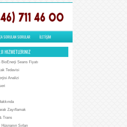
ÇA SORULAN SORULAR
İLETİŞİM
JI HIZMETLERINIZ
 BioEnerji Seans Fiyatı
tak Tedavisi
rjisi Analizi
seri
Hakkında
arak Zayıflamak
& Trans
 Hüsnanın Sırları