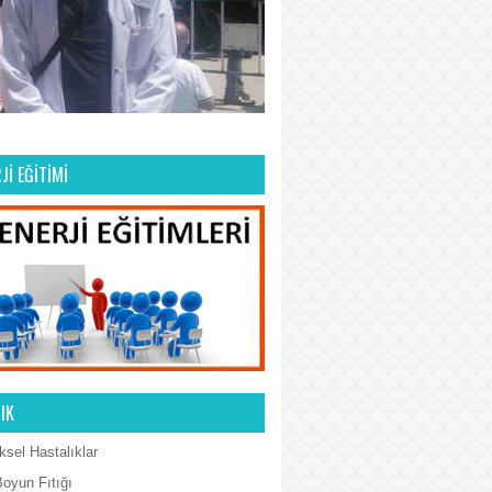
Jİ EĞİTİMİ
IK
ksel Hastalıklar
Boyun Fıtığı