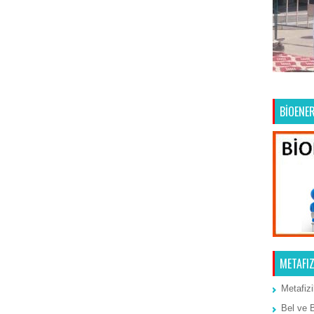
Ana Sayfa
Önceki Kayıt
BİOENER
METAFIZ
Metafizi
Bel ve 