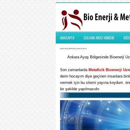
ANASAYFA
GÜLHAN ARICI KİMDİR
BİOE
Ankara Ayaş Bioenerji Uzmanı ve Kursu
Ankara Ayaş Bölgesinde Bioenerji Uzm
Son zamanlarda
Metafizik
Bioenerji Uz
derin hocayım diye geçinen insanlara binle
vermek için bu sitemi yayına koydum. önem
bir şekilde yapılmasıdır.