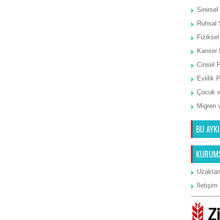
Sinirsel
Ruhsal 
Fiziksel
Kanser 
Cinsel 
Evlilik 
Çocuk v
Migren 
BU AYKI
KURUM
Uzaktan
İletişim