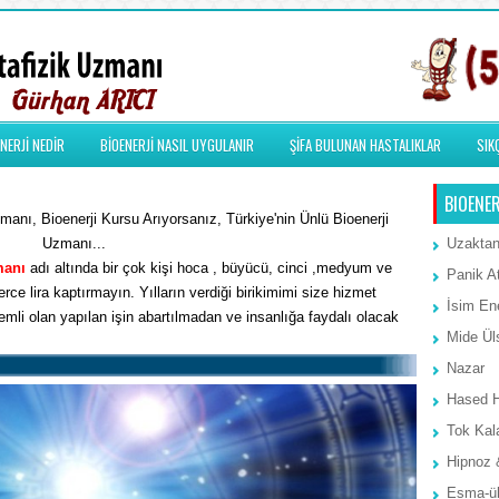
NERJİ NEDİR
BİOENERJİ NASIL UYGULANIR
ŞİFA BULUNAN HASTALIKLAR
SIK
BIOENER
anı, Bioenerji Kursu Arıyorsanız, Türkiye'nin Ünlü Bioenerji
Uzmanı...
Uzaktan
manı
adı altında bir çok kişi hoca , büyücü, cinci ,medyum ve
Panik A
rce lira kaptırmayın. Yılların verdiği birikimimi size hizmet
İsim Ene
li olan yapılan işin abartılmadan ve insanlığa faydalı olacak
Mide Ül
Nazar
Hased 
Tok Kal
Hipnoz 
Esma-ül