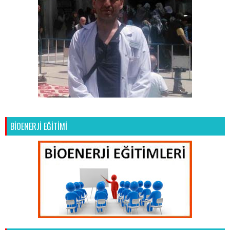
BİOENERJİ EĞİTİMİ