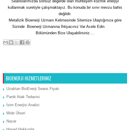
Seanslarımızda sonsuz değerde olan muhteşem kozmik enerjiyi
kullanmak suretiyle çalışmaktayız. Bu konuda bir sınır mevzu bahis
değildir.
Metafizik Bioenerji Uzmanı Kelimesinde Sitemize Ulaştığınıza göre
Sizinde Bioenerji Uzmanına İhtiyacınız Var Acele Edin
İletişim
Bölümünden Bize Ulaşabilirsiniz....
Sonraki Kayıt
Ana Sayfa
Önceki Kayıt
BIOENERJI HIZMETLERINIZ
Uzaktan BioEnerji Seans Fiyatı
Panik Atak Tedavisi
İsim Enerjisi Analizi
Mide Ülseri
Nazar
Hased Hakkında