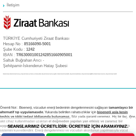
İletişim
TÜRKİYE Cumhuriyeti Ziraat Bankası
Hesap No :
85166090-5001
Şube Kodu :
1242
IBAN :
TR630001001242851660905001
Saltuk Buğrahan Arıcı -
Şehitpamir-İskenderun Hatay Şubesi
bioenerji, bioenerji konya, biyoenerji uzmanı, enerji şifa, biyoenerji nasıl yapılır, bioenerji hastalık, biyoenerji tedavi, biyoenerji eğitimi, bioenerji seansı, biyoenerji nedir
Önemli Not : Bioenerji, vücudun enerji bedeninin dengelenmesini sağlayan
tamamlayıcı bir
alternatif tıp uygulamasıdır.
Yukarıda belirtilen rahatsızlıklar için
bioenerji asla kesin
teşhis ve tıbbi tedavi iddiasında bulunamaz.
Söz yada garanti veremez. Hiç bir ilaç, iğne,
alet cihaz kullanılmadan uzaktan
el değmeden yapılan yan etkisiz ve zararsız bir
SEANSLARIMIZ ÜCRETLİDİR. ÜCRETSİZ İÇİN ARAMAYINIZ.
uygulamadır.
Bioenerji seansı vücudun sistem bozukluklarını ortadan kaldırır. Bağışıklık
sistemini kuvvetlendirir. Enerji dengelenmesi ve vücudun akordunun yapılmasıyla vücut
sağlıklı sistemini yeniden kurar. Tıbbi tedavi ve kontrollerinizi takip etmek sizin