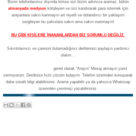
Bizim telefonlarımız dışında kimse sizi bizim adımıza aramaz, bütün
almanyada medyum
kötüleyen ve sizi kandırarak para istemek için
arayanlara sakın kanmayın art niyetli ve dolandırıcı bir yaklaşım
sergileyen bu şahıslara sakın ama sakın inanmayın!
BU GİBİ KİŞİLERE İNANANLARDAN BİZ SORUMLU DEĞİLİZ.
Sıkıntılarınızı ve çaresini bulamadığınız dertlerinizi paylaşın yardımcı
olalım…
Whatssap 7/24 iletişim:
genel olarak “Arayın” Mesaj atmayın yanıt
vermiyorum. Derdinize hızlı çözüm bulayım. Telefon üzerinden konuşarak
daha süratli bilgi alabilirsiniz. Arama yapabilir ya da yalnızca Whatssap
üzerinden çevrimiçi yazabilirsiniz.
Sonraki Kayıt
Ana Sayfa
Önceki Kayıt