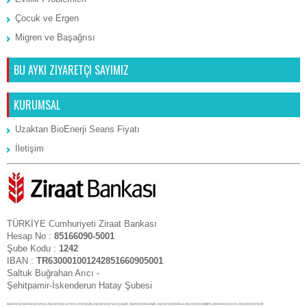
Çocuk ve Ergen
Migren ve Başağrısı
BU AYKI ZIYARETÇI SAYIMIZ
KURUMSAL
Uzaktan BioEnerji Seans Fiyatı
İletişim
TÜRKİYE Cumhuriyeti Ziraat Bankası
Hesap No :
85166090-5001
Şube Kodu :
1242
IBAN :
TR630001001242851660905001
Saltuk Buğrahan Arıcı -
Şehitpamir-İskenderun Hatay Şubesi
bioenerji, bioenerji konya, biyoenerji uzmanı, enerji şifa, biyoenerji nasıl yapılır, bioenerji hastalık, biyoenerji tedavi, biyoenerji eğitimi, bioenerji seansı, biyoenerji nedir