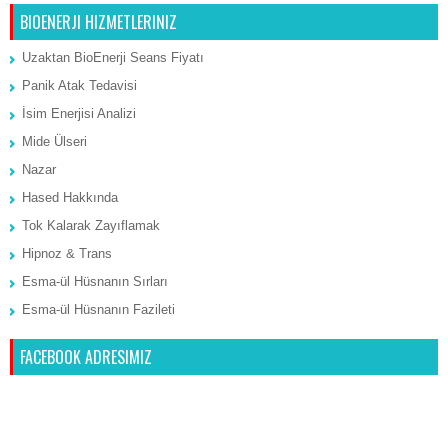
BIOENERJI HIZMETLERINIZ
Uzaktan BioEnerji Seans Fiyatı
Panik Atak Tedavisi
İsim Enerjisi Analizi
Mide Ülseri
Nazar
Hased Hakkında
Tok Kalarak Zayıflamak
Hipnoz & Trans
Esma-ül Hüsnanın Sırları
Esma-ül Hüsnanın Fazileti
FACEBOOK ADRESIMIZ