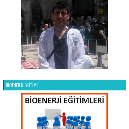
BİOENERJİ EĞİTİMİ