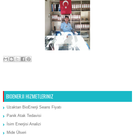
Konya,hacamat Konya,konyada
hacamat,erkek hacamat,bayan
hacamat,çocuk hacamat,
uzmanı Konya,Hacamat tedavi
merkezi Konya,Sertifikalı
Hacamat uzmanı,diplomalı
hacam
Sonraki Kayıt
Ana Sayfa
Önceki Kayıt
BIOENERJI HIZMETLERINIZ
Uzaktan BioEnerji Seans Fiyatı
Panik Atak Tedavisi
İsim Enerjisi Analizi
Mide Ülseri