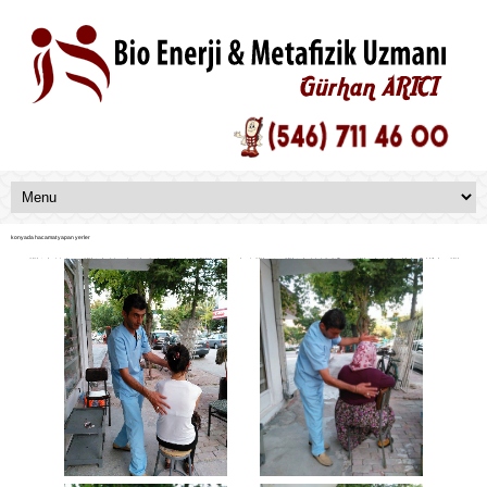
konyada hacamat yapan yerler
sülük tedavisi migren,sülük tedavisi nasıl yapılır,gözde sülük tedavisi,Sülük tedavi merkezi,sülük satışı,sülük tedavisi sinüzüt,Basur sülük tedavisi, Baş Ağrıları,Bel Ağrıları sülük
tedavisi,Çıbanlara,Diş Eti İltihabı sülük tedavisi,Dudak Çatlaması Egzama sülük tedavisi,Eklem Ağrısı,Göz Ağrıları sülük tedavisi,Göz Tansiyonları,Kaşıntı sülük tedavisi,Kireçlenme Kulak
Çınlaması sülük tedavisi,Mantar,Migren sülük tedavisi,Romatizma Sedef Sinüzit sülük
tedavisi,Sivilce Uyuşma ve
Şişlik sülük tedavisi,HACAMAT
HASTANESİ;hacamat
kursu,hacamat eğitimi,hacamat
dersi,uygulamalı hacamat
kursları hacamat