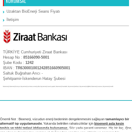
KURUMSAL
Uzaktan BioEnerji Seans Fiyatı
İletişim
TÜRKİYE Cumhuriyeti Ziraat Bankası
Hesap No :
85166090-5001
Şube Kodu :
1242
IBAN :
TR630001001242851660905001
Saltuk Buğrahan Arıcı -
Şehitpamir-İskenderun Hatay Şubesi
bioenerji, bioenerji konya, biyoenerji uzmanı, enerji şifa, biyoenerji nasıl yapılır, bioenerji hastalık, biyoenerji tedavi, biyoenerji eğitimi, bioenerji seansı, biyoenerji nedir
Önemli Not : Bioenerji, vücudun enerji bedeninin dengelenmesini sağlayan
tamamlayıcı bir
alternatif tıp uygulamasıdır.
Yukarıda belirtilen rahatsızlıklar için
bioenerji asla kesin
teşhis ve tıbbi tedavi iddiasında bulunamaz.
Söz yada garanti veremez. Hiç bir ilaç, iğne,