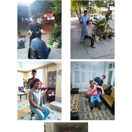
hacamat, hacamat
sentifikası,Çıbanlara,Diş Eti
İltihabı sülük tedavisi,Dudak
Çatlaması Egzama sülük
tedavisi,Eklem
Ağrısı,Göz,Ağrıları sülük
tedavisi,Göz
Tansiyonları,Kaşıntı sülük
tedavisi,Kireçlenme Kulak
Çınlaması sülük
tedavisi,Mantar,Migren sülük
tedavisi,Romatizma Sedef
Sinüzit sülük tedavisi,Sivilce
Uyuşma ve Şişlik sülük
tedavisi,hacamat uzmanı