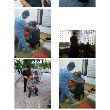
hacamat yapanlar,hacamat
bağışıklık sitemi,hacamat
nedir,Dinimizde
Hacamat,hacamat
Konya,uzman
hacamat,hacamat
uzmanı,sertifika,hacamat, kupa
tedavisi,kupa
terapisi,Cocuklarda
Hacamat,Hacamat öncesi ve
Sonrası,konya hacamat
Duyurular, Hacamat Nasıl
yapılır,Hacamatın Faydaları
Nelerdir,Kupa Tedavisi
Nedir,Hacamat Takvimi,konya