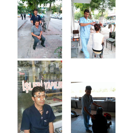
eğitimleri,hacamat kursu fiyatı
fiyatları,hacamat dersi fiyatı
fiyatları,hacamat eğitimi fiyatı
fiyatları,hacamat
noktaları,hacamat
bölgeleri,dinimizde
hacamat,islamda
hacamat,hacamat
yapan,hacamat
yapanlar,hacamat bağışıklık
sitemi,hacamat nedir,Konya ili
ve ilçelerinde hacamat tedavisi
yapmakta olna sertifikalı
hacamat uzmanı,konyada
hacamat tedavisi yapmaktadır